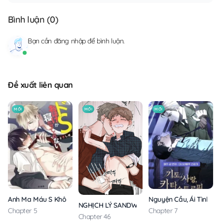
Bình luận (
0
)
Bạn cần
đăng nhập
để bình luận.
Đề xuất liên quan
MỚI
MỚI
MỚI
Anh Ma Máu S Không Cho Tôi Ngủ Yên
Nguyện Cầu, Ái Tình, T
NGHỊCH LÝ SANDWICH
Chapter 5
Chapter 7
Chapter 46