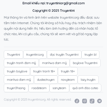
Email khiếu nại:
truyentiniorg@gmail.com
Copyright © 2025 Truyentini
Mọi thông tin và hình ảnh trên website truyentini.org đều được sưu
tầm trên Internet. Chúng tôi không sở hữu hay chịu trách nhiệm bản
quyền nội dung hiển thị. Nếu làm ảnh hưởng đến cá nhân hoặc tổ
chức nào, khi có yêu cầu, chúng tôi sẽ xem xét và gỡ bỏ ngay lập
tức.
Truyentini
truyentini.org
đọc truyện Truyentini
truyện bl
truyện tranh đam mỹ
manhwa đam mỹ
boylove Truyentini
truyện boylove
truyện tranh 18+
truyện 18+
manhua đam mỹ
dualeotruyen
navyteam
lazy truyện
truyen3hsang
roadsteam
sanyteam
quả anh đào cuteo
Copyright © 2025 truyentini.org. All rights reserved.