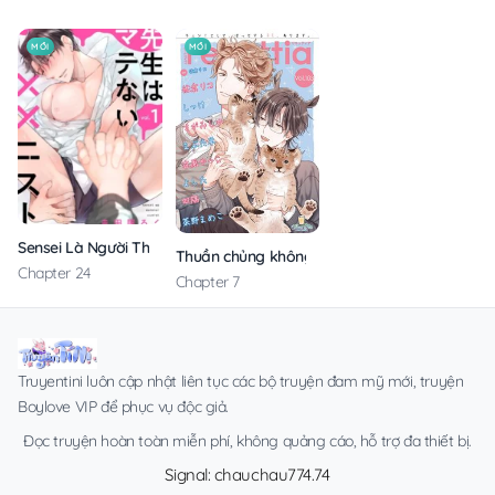
MỚI
MỚI
Sensei Là Người Thích Chơi Mông
Thuần chủng không rung động
Chapter 24
Chapter 7
Truyentini luôn cập nhật liên tục các bộ truyện đam mỹ mới, truyện
Boylove VIP để phục vụ độc giả.
Đọc truyện hoàn toàn miễn phí, không quảng cáo, hỗ trợ đa thiết bị.
Signal: chauchau774.74