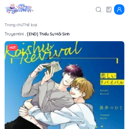
Trang chủ
Thể loại
Truyentini
[END] Thiếu Sự Hồi Sinh
HOT