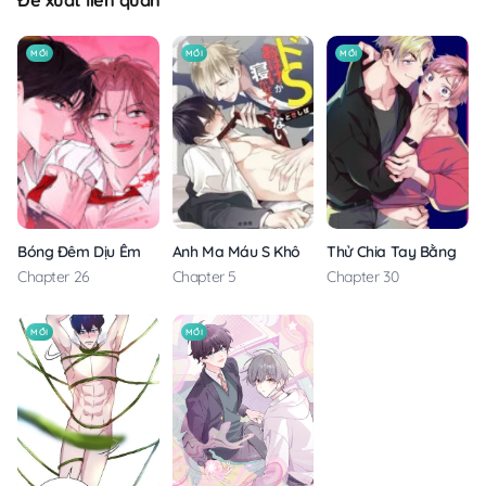
Đề xuất liên quan
MỚI
MỚI
MỚI
Anh Ma Máu S Không Cho Tôi Ngủ Yên
Thử Chia Tay Bằng Các
Bóng Đêm Dịu Êm
Chapter 5
Chapter 30
Chapter 26
MỚI
MỚI