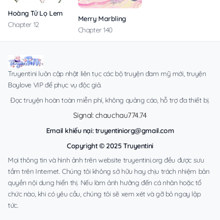
Hoàng Tử Lọ Lem
Merry Marbling
Chapter 12
Chapter 140
Truyentini luôn cập nhật liên tục các bộ truyện đam mỹ mới, truyện
Boylove VIP để phục vụ độc giả.
Đọc truyện hoàn toàn miễn phí, không quảng cáo, hỗ trợ đa thiết bị.
Signal: chauchau774.74
Email khiếu nại:
truyentiniorg@gmail.com
Copyright © 2025 Truyentini
Mọi thông tin và hình ảnh trên website truyentini.org đều được sưu
tầm trên Internet. Chúng tôi không sở hữu hay chịu trách nhiệm bản
quyền nội dung hiển thị. Nếu làm ảnh hưởng đến cá nhân hoặc tổ
chức nào, khi có yêu cầu, chúng tôi sẽ xem xét và gỡ bỏ ngay lập
tức.