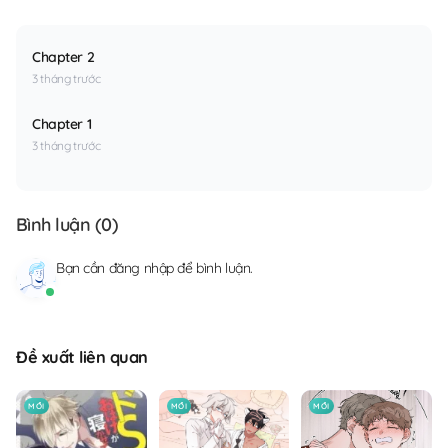
Chapter 2
3 tháng trước
Chapter 1
3 tháng trước
Bình luận (
0
)
Bạn cần
đăng nhập
để bình luận.
Đề xuất liên quan
MỚI
MỚI
MỚI