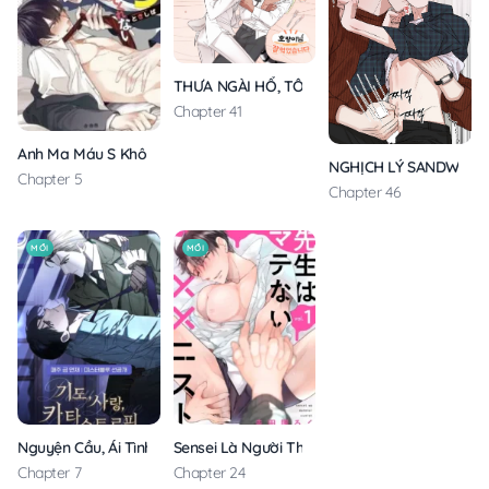
THƯA NGÀI HỔ, TÔI ĐÃ ĂN RẤT NGON MIỆNG
Chapter 41
Anh Ma Máu S Không Cho Tôi Ngủ Yên
NGHỊCH LÝ SANDWICH
Chapter 5
Chapter 46
MỚI
MỚI
Nguyện Cầu, Ái Tình, Tai Ương
Sensei Là Người Thích Chơi Mông
Chapter 7
Chapter 24