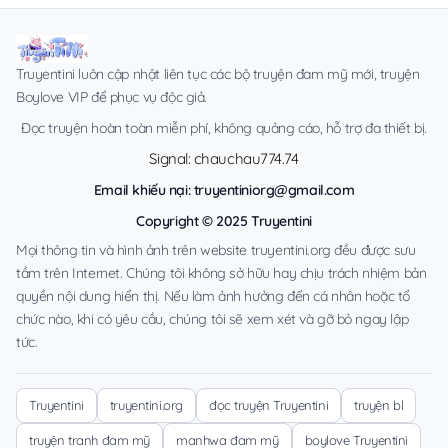
Truyentini luôn cập nhật liên tục các bộ truyện đam mỹ mới, truyện
Boylove VIP để phục vụ độc giả.
Đọc truyện hoàn toàn miễn phí, không quảng cáo, hỗ trợ đa thiết bị.
Signal: chauchau774.74
Email khiếu nại:
truyentiniorg@gmail.com
Copyright © 2025 Truyentini
Mọi thông tin và hình ảnh trên website truyentini.org đều được sưu
tầm trên Internet. Chúng tôi không sở hữu hay chịu trách nhiệm bản
quyền nội dung hiển thị. Nếu làm ảnh hưởng đến cá nhân hoặc tổ
chức nào, khi có yêu cầu, chúng tôi sẽ xem xét và gỡ bỏ ngay lập
tức.
Truyentini
truyentini.org
đọc truyện Truyentini
truyện bl
truyện tranh đam mỹ
manhwa đam mỹ
boylove Truyentini