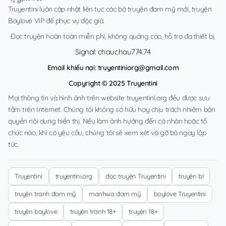
Truyentini luôn cập nhật liên tục các bộ truyện đam mỹ mới, truyện
Boylove VIP để phục vụ độc giả.
Đọc truyện hoàn toàn miễn phí, không quảng cáo, hỗ trợ đa thiết bị.
Signal: chauchau774.74
Email khiếu nại:
truyentiniorg@gmail.com
Copyright © 2025 Truyentini
Mọi thông tin và hình ảnh trên website truyentini.org đều được sưu
tầm trên Internet. Chúng tôi không sở hữu hay chịu trách nhiệm bản
quyền nội dung hiển thị. Nếu làm ảnh hưởng đến cá nhân hoặc tổ
chức nào, khi có yêu cầu, chúng tôi sẽ xem xét và gỡ bỏ ngay lập
tức.
Truyentini
truyentini.org
đọc truyện Truyentini
truyện bl
truyện tranh đam mỹ
manhwa đam mỹ
boylove Truyentini
truyện boylove
truyện tranh 18+
truyện 18+