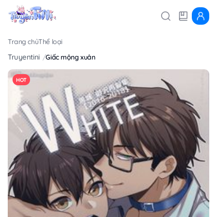
Trang chủ
Thể loại
Truyentini
Giấc mộng xuân
HOT