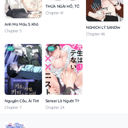
THƯA NGÀI HỔ, TÔI ĐÃ ĂN RẤT NGON MIỆNG
Chapter 41
Anh Ma Máu S Không Cho Tôi Ngủ Yên
NGHỊCH LÝ SANDWICH
Chapter 5
Chapter 46
MỚI
MỚI
Nguyện Cầu, Ái Tình, Tai Ương
Sensei Là Người Thích Chơi Mông
Chapter 7
Chapter 24