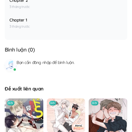
Chapter 2
3 tháng trước
Chapter 1
3 tháng trước
Bình luận (
0
)
Bạn cần
đăng nhập
để bình luận.
Đề xuất liên quan
MỚI
MỚI
MỚI