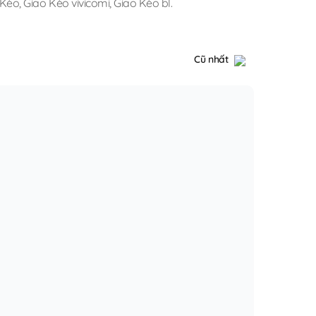
 Kèo
,
Giao Kèo vivicomi
,
Giao Kèo bl
.
Cũ nhất