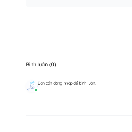
Bình luận (
0
)
Bạn cần
đăng nhập
để bình luận.