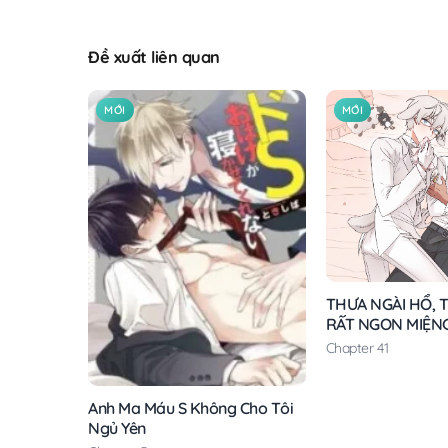
Đề xuất liên quan
MỚI
MỚI
THƯA NGÀI HỔ, T
RẤT NGON MIỆN
Chapter 41
Anh Ma Máu S Không Cho Tôi
Ngủ Yên