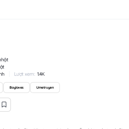
nhật
ật
nh
Lượt xem:
1.4K
Boyloves
Umetruyen