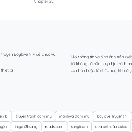
Chapter 25
, truyện Boylove VIP để phục vụ
Mọi thông tin và hình ảnh trên web
tôi không sở hữu hay chịu trách n
hiết bị.
cá nhân hoặc tổ chức nào, khi có y
yện bl
truyện tranh đam mỹ
manhwa đam mỹ
boylove Truyentini
ruyện
truyen3hsang
roadsteam
sanyteam
quả anh đào cuteo