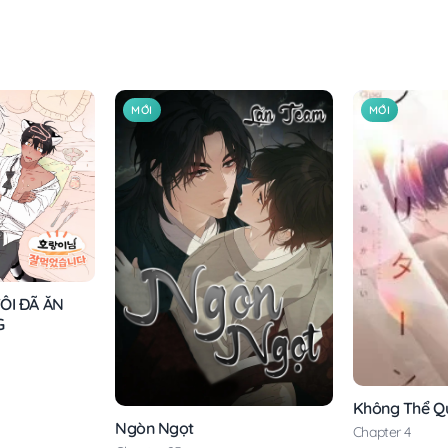
MỚI
MỚI
ÔI ĐÃ ĂN
G
Không Thể Q
Ngòn Ngọt
Chapter 4