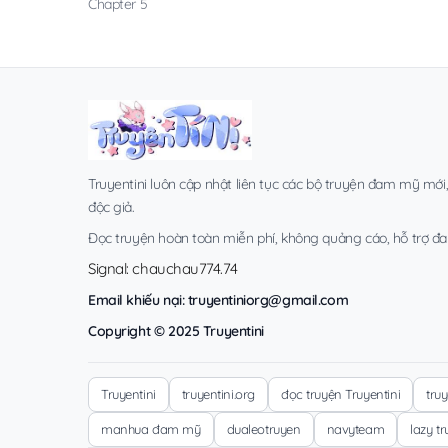
Chapter 5
Truyentini luôn cập nhật liên tục các bộ truyện đam mỹ mới
độc giả.
Đọc truyện hoàn toàn miễn phí, không quảng cáo, hỗ trợ đa t
Signal: chauchau774.74
Email khiếu nại:
truyentiniorg@gmail.com
Copyright © 2025 Truyentini
Truyentini
truyentini.org
đọc truyện Truyentini
tru
manhua đam mỹ
dualeotruyen
navyteam
lazy t