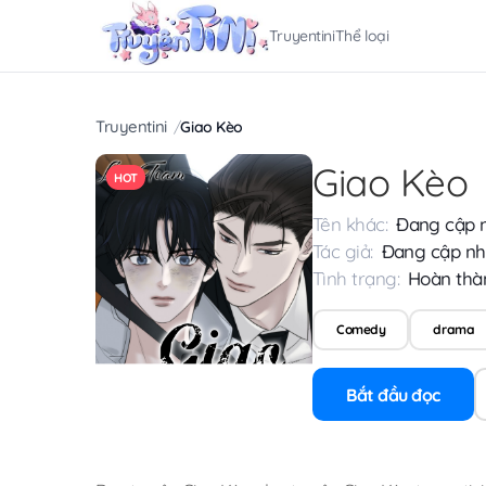
Truyentini
Thể loại
Truyentini
Giao Kèo
Giao Kèo
HOT
Tên khác:
Đang cập 
Tác giả:
Đang cập nh
Tình trạng:
Hoàn thà
Comedy
drama
Bắt đầu đọc