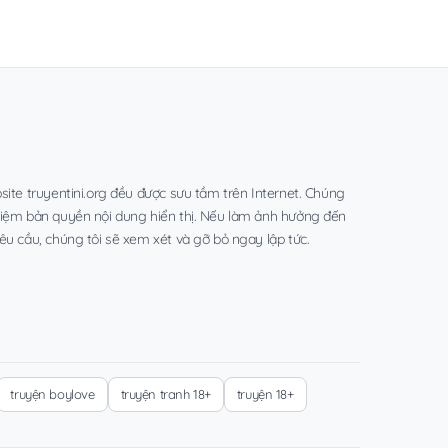
site truyentini.org đều được sưu tầm trên Internet. Chúng
hiệm bản quyền nội dung hiển thị. Nếu làm ảnh hưởng đến
êu cầu, chúng tôi sẽ xem xét và gỡ bỏ ngay lập tức.
truyện boylove
truyện tranh 18+
truyện 18+