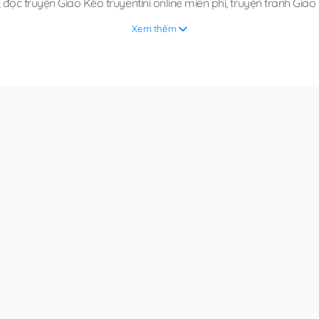
,
đọc truyện Giao Kèo truyentini online miễn phí
,
truyện tranh Giao
Xem thêm