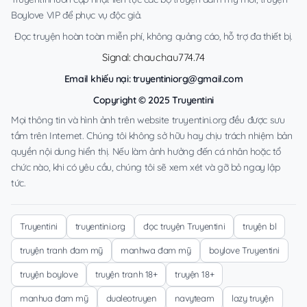
Boylove VIP để phục vụ độc giả.
Đọc truyện hoàn toàn miễn phí, không quảng cáo, hỗ trợ đa thiết bị.
Signal: chauchau774.74
Email khiếu nại:
truyentiniorg@gmail.com
Copyright © 2025 Truyentini
Mọi thông tin và hình ảnh trên website truyentini.org đều được sưu
tầm trên Internet. Chúng tôi không sở hữu hay chịu trách nhiệm bản
quyền nội dung hiển thị. Nếu làm ảnh hưởng đến cá nhân hoặc tổ
chức nào, khi có yêu cầu, chúng tôi sẽ xem xét và gỡ bỏ ngay lập
tức.
Truyentini
truyentini.org
đọc truyện Truyentini
truyện bl
truyện tranh đam mỹ
manhwa đam mỹ
boylove Truyentini
truyện boylove
truyện tranh 18+
truyện 18+
manhua đam mỹ
dualeotruyen
navyteam
lazy truyện