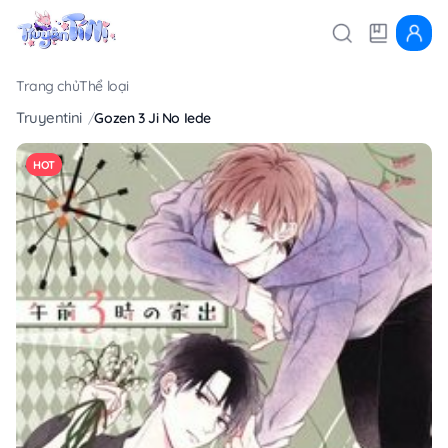
Trang chủ
Thể loại
Truyentini
Gozen 3 Ji No Iede
HOT