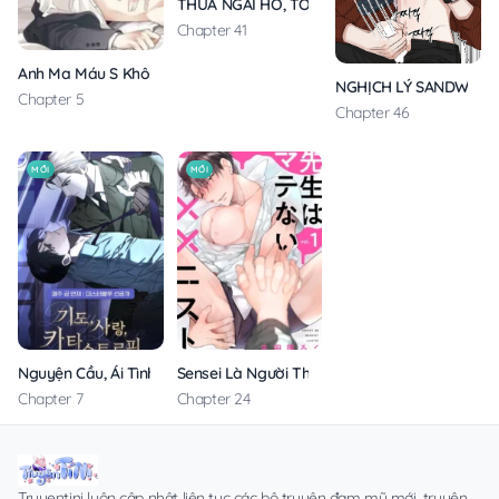
THƯA NGÀI HỔ, TÔI ĐÃ ĂN RẤT NGON MIỆNG
Chapter 41
Anh Ma Máu S Không Cho Tôi Ngủ Yên
NGHỊCH LÝ SANDWICH
Chapter 5
Chapter 46
MỚI
MỚI
Nguyện Cầu, Ái Tình, Tai Ương
Sensei Là Người Thích Chơi Mông
Chapter 7
Chapter 24
Truyentini luôn cập nhật liên tục các bộ truyện đam mỹ mới, truyện