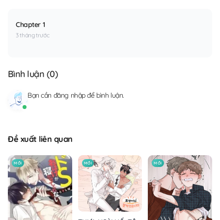
Chapter 1
3 tháng trước
Bình luận (
0
)
Bạn cần
đăng nhập
để bình luận.
Đề xuất liên quan
MỚI
MỚI
MỚI