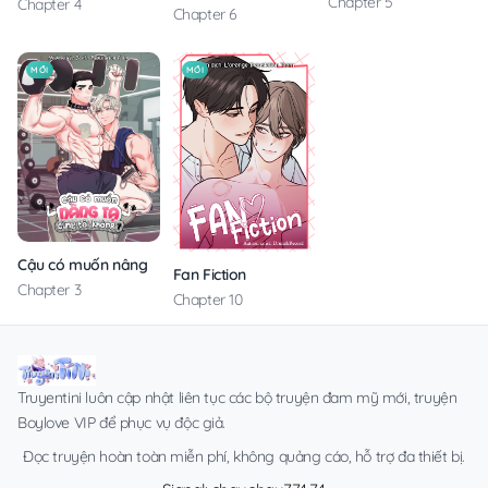
Chapter 5
Chapter 4
Chapter 6
MỚI
MỚI
Cậu có muốn nâng tạ cùng tôi không?
Fan Fiction
Chapter 3
Chapter 10
Truyentini luôn cập nhật liên tục các bộ truyện đam mỹ mới, truyện
Boylove VIP để phục vụ độc giả.
Đọc truyện hoàn toàn miễn phí, không quảng cáo, hỗ trợ đa thiết bị.