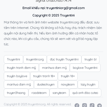
Signal: chauchau774.74
Email khiếu nại:
truyentiniorg@gmail.com
Copyright © 2025 Truyentini
Mọi thông tin và hình ảnh trên website truyentini.org đều được sưu
tầm trên Internet. Chúng tôi không sở hữu hay chịu trách nhiệm bản
quyền nội dung hiển thị. Nếu làm ảnh hưởng đến cá nhân hoặc tổ
chức nào, khi có yêu cầu, chúng tôi sẽ xem xét và gỡ bỏ ngay lập
tức.
Truyentini
truyentini.org
đọc truyện Truyentini
truyện bl
truyện tranh đam mỹ
manhwa đam mỹ
boylove Truyentini
truyện boylove
truyện tranh 18+
truyện 18+
manhua đam mỹ
dualeotruyen
navyteam
lazy truyện
truyen3hsang
roadsteam
sanyteam
quả anh đào cuteo
Copyright © 2025 truyentini.org. All rights reserved.