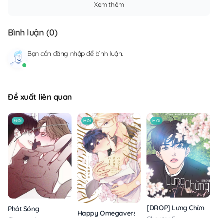
Xem thêm
Bình luận (
0
)
Bạn cần
đăng nhập
để bình luận.
Đề xuất liên quan
MỚI
MỚI
MỚI
[DROP] Lưng Chừng H
Phát Sóng
Happy Omegaverse