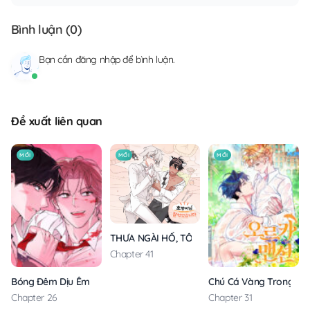
Bình luận (
0
)
Bạn cần
đăng nhập
để bình luận.
Đề xuất liên quan
MỚI
MỚI
MỚI
THƯA NGÀI HỔ, TÔI ĐÃ ĂN RẤT NGON MIỆNG
Chapter 41
Bóng Đêm Dịu Êm
Chú Cá Vàng Trong Din
Chapter 26
Chapter 31