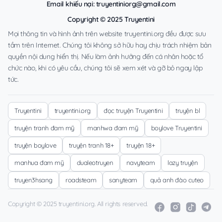
Email khiếu nại:
truyentiniorg@gmail.com
Copyright © 2025 Truyentini
Mọi thông tin và hình ảnh trên website truyentini.org đều được sưu
tầm trên Internet. Chúng tôi không sở hữu hay chịu trách nhiệm bản
quyền nội dung hiển thị. Nếu làm ảnh hưởng đến cá nhân hoặc tổ
chức nào, khi có yêu cầu, chúng tôi sẽ xem xét và gỡ bỏ ngay lập
tức.
Truyentini
truyentini.org
đọc truyện Truyentini
truyện bl
truyện tranh đam mỹ
manhwa đam mỹ
boylove Truyentini
truyện boylove
truyện tranh 18+
truyện 18+
manhua đam mỹ
dualeotruyen
navyteam
lazy truyện
truyen3hsang
roadsteam
sanyteam
quả anh đào cuteo
Copyright © 2025 truyentini.org. All rights reserved.