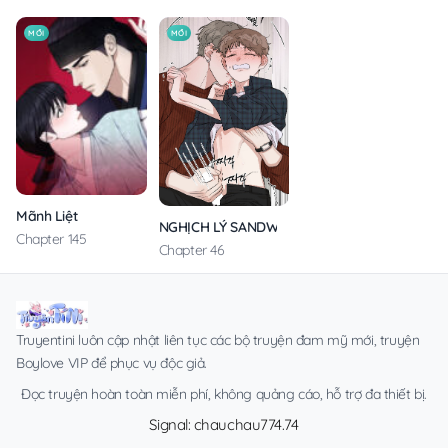
MỚI
MỚI
Mãnh Liệt
NGHỊCH LÝ SANDWICH
Chapter 145
Chapter 46
Truyentini luôn cập nhật liên tục các bộ truyện đam mỹ mới, truyện
Boylove VIP để phục vụ độc giả.
Đọc truyện hoàn toàn miễn phí, không quảng cáo, hỗ trợ đa thiết bị.
Signal: chauchau774.74