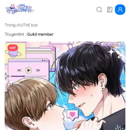
Trang chủ
Thể loại
Truyentini
Guild member
HOT