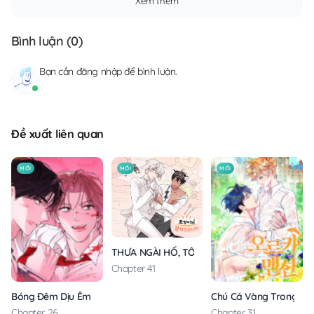
Xem thêm
Bình luận (
0
)
Bạn cần
đăng nhập
để bình luận.
Đề xuất liên quan
MỚI
MỚI
MỚI
THƯA NGÀI HỔ, TÔI ĐÃ ĂN RẤT NGON MIỆNG
Chapter 41
Bóng Đêm Dịu Êm
Chú Cá Vàng Trong Din
Chapter 26
Chapter 31