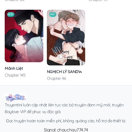
MỚI
MỚI
Mãnh Liệt
NGHỊCH LÝ SANDWICH
Chapter 145
Chapter 46
Truyentini luôn cập nhật liên tục các bộ truyện đam mỹ mới, truyện
Boylove VIP để phục vụ độc giả.
Đọc truyện hoàn toàn miễn phí, không quảng cáo, hỗ trợ đa thiết bị.
Signal: chauchau774.74