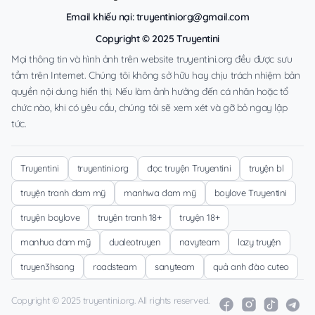
Email khiếu nại:
truyentiniorg@gmail.com
Copyright © 2025 Truyentini
Mọi thông tin và hình ảnh trên website truyentini.org đều được sưu
tầm trên Internet. Chúng tôi không sở hữu hay chịu trách nhiệm bản
quyền nội dung hiển thị. Nếu làm ảnh hưởng đến cá nhân hoặc tổ
chức nào, khi có yêu cầu, chúng tôi sẽ xem xét và gỡ bỏ ngay lập
tức.
Truyentini
truyentini.org
đọc truyện Truyentini
truyện bl
truyện tranh đam mỹ
manhwa đam mỹ
boylove Truyentini
truyện boylove
truyện tranh 18+
truyện 18+
manhua đam mỹ
dualeotruyen
navyteam
lazy truyện
truyen3hsang
roadsteam
sanyteam
quả anh đào cuteo
Copyright © 2025 truyentini.org. All rights reserved.