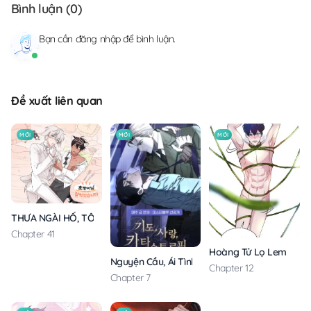
Bình luận (
0
)
Bạn cần
đăng nhập
để bình luận.
Đề xuất liên quan
MỚI
MỚI
MỚI
THƯA NGÀI HỔ, TÔI ĐÃ ĂN RẤT NGON MIỆNG
Chapter 41
Hoàng Tử Lọ Lem
Nguyện Cầu, Ái Tình, Tai Ương
Chapter 12
Chapter 7