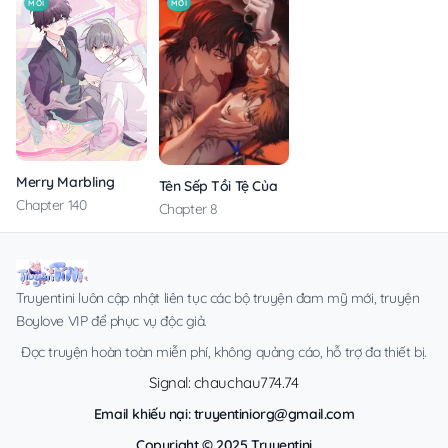
MỚI
MỚI
Merry Marbling
Tên Sếp Tồi Tệ Của Tôi
Chapter 140
Chapter 8
Truyentini luôn cập nhật liên tục các bộ truyện đam mỹ mới, truyện
Boylove VIP để phục vụ độc giả.
Đọc truyện hoàn toàn miễn phí, không quảng cáo, hỗ trợ đa thiết bị.
Signal: chauchau774.74
Email khiếu nại:
truyentiniorg@gmail.com
Copyright © 2025 Truyentini