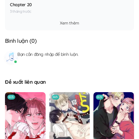
Chapter 20
3 tháng trước
Xem thêm
Bình luận (
0
)
Bạn cần
đăng nhập
để bình luận.
Đề xuất liên quan
MỚI
MỚI
MỚI