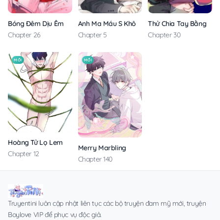
Anh Ma Máu S Không Cho Tôi Ngủ Yên
Thử Chia Tay Bằng Các
Bóng Đêm Dịu Êm
Chapter 5
Chapter 30
Chapter 26
MỚI
MỚI
Hoàng Tử Lọ Lem
Merry Marbling
Chapter 12
Chapter 140
Truyentini luôn cập nhật liên tục các bộ truyện đam mỹ mới, truyện
Boylove VIP để phục vụ độc giả.