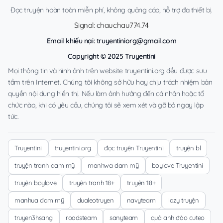
Đọc truyện hoàn toàn miễn phí, không quảng cáo, hỗ trợ đa thiết bị.
Signal: chauchau774.74
Email khiếu nại:
truyentiniorg@gmail.com
Copyright © 2025 Truyentini
Mọi thông tin và hình ảnh trên website truyentini.org đều được sưu
tầm trên Internet. Chúng tôi không sở hữu hay chịu trách nhiệm bản
quyền nội dung hiển thị. Nếu làm ảnh hưởng đến cá nhân hoặc tổ
chức nào, khi có yêu cầu, chúng tôi sẽ xem xét và gỡ bỏ ngay lập
tức.
Truyentini
truyentini.org
đọc truyện Truyentini
truyện bl
truyện tranh đam mỹ
manhwa đam mỹ
boylove Truyentini
truyện boylove
truyện tranh 18+
truyện 18+
manhua đam mỹ
dualeotruyen
navyteam
lazy truyện
truyen3hsang
roadsteam
sanyteam
quả anh đào cuteo