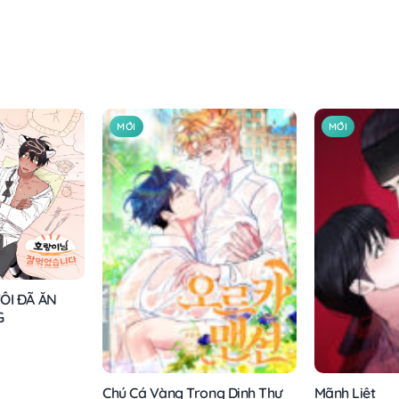
MỚI
MỚI
ÔI ĐÃ ĂN
G
Chú Cá Vàng Trong Dinh Thự
Mãnh Liệt