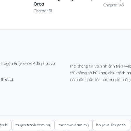
Orca
Chapter 145
Chapter 31
, truyện Boylove VIP để phục vụ
Mọi thông tin và hình ảnh trên web
tôi không sở hữu hay chịu trách n
hiết bị.
cá nhân hoặc tổ chức nào, khi có y
yện bl
truyện tranh đam mỹ
manhwa đam mỹ
boylove Truyentini