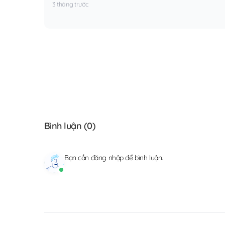
3 tháng trước
Bình luận (
0
)
Bạn cần
đăng nhập
để bình luận.