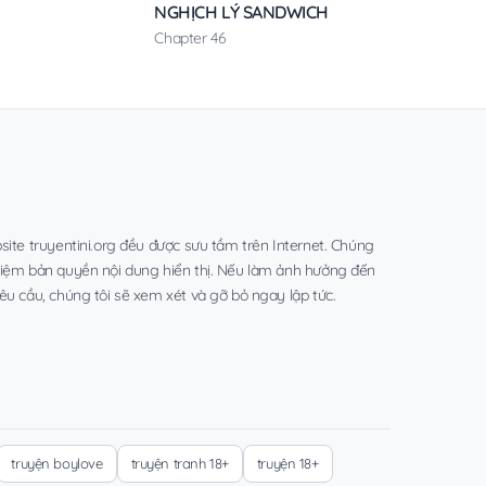
NGHỊCH LÝ SANDWICH
Chapter 46
site truyentini.org đều được sưu tầm trên Internet. Chúng
hiệm bản quyền nội dung hiển thị. Nếu làm ảnh hưởng đến
êu cầu, chúng tôi sẽ xem xét và gỡ bỏ ngay lập tức.
truyện boylove
truyện tranh 18+
truyện 18+