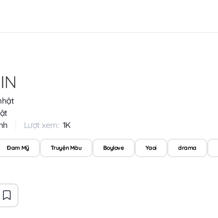
IN
nhật
ật
nh
Lượt xem:
1K
Đam Mỹ
Truyện Màu
Boylove
Yaoi
drama