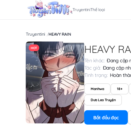
Truyentini
Thể loại
Truyentini
HEAVY RAIN
HEAVY RA
HOT
Tên khác:
Đang cập 
Tác giả:
Đang cập nh
Tình trạng:
Hoàn thà
Manhwa
18+
Dưa Leo Truyện
Bắt đầu đọc