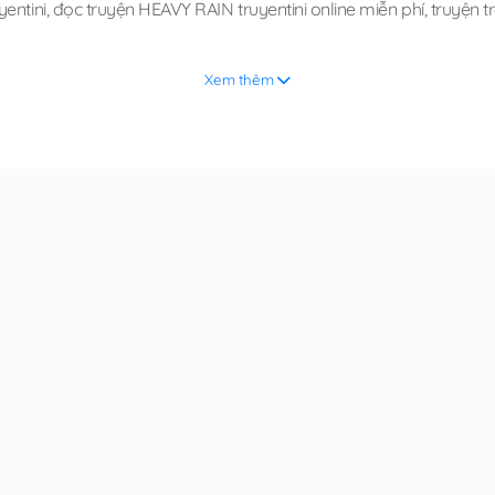
entini
,
đọc truyện HEAVY RAIN truyentini online miễn phí
,
truyện 
Xem thêm