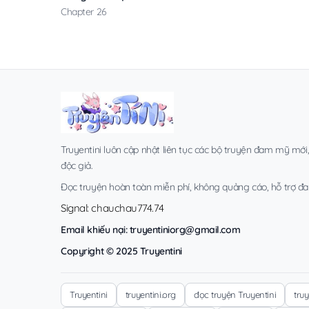
Chapter 26
Truyentini luôn cập nhật liên tục các bộ truyện đam mỹ mới
độc giả.
Đọc truyện hoàn toàn miễn phí, không quảng cáo, hỗ trợ đa t
Signal: chauchau774.74
Email khiếu nại:
truyentiniorg@gmail.com
Copyright © 2025 Truyentini
Truyentini
truyentini.org
đọc truyện Truyentini
tru