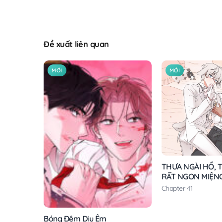
Đề xuất liên quan
MỚI
MỚI
THƯA NGÀI HỔ, T
RẤT NGON MIỆN
Chapter 41
Bóng Đêm Dịu Êm