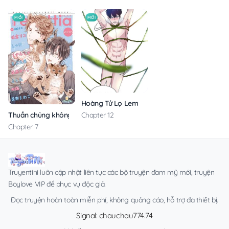
MỚI
MỚI
Hoàng Tử Lọ Lem
Thuần chủng không rung động
Chapter 12
Chapter 7
Truyentini luôn cập nhật liên tục các bộ truyện đam mỹ mới, truyện
Boylove VIP để phục vụ độc giả.
Đọc truyện hoàn toàn miễn phí, không quảng cáo, hỗ trợ đa thiết bị.
Signal: chauchau774.74