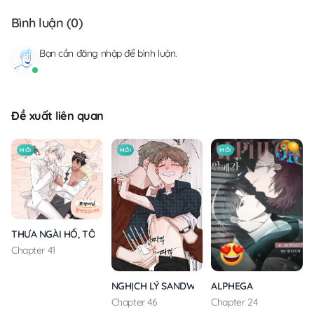
Bình luận (
0
)
Bạn cần
đăng nhập
để bình luận.
Đề xuất liên quan
MỚI
MỚI
MỚI
THƯA NGÀI HỔ, TÔI ĐÃ ĂN RẤT NGON MIỆNG
Chapter 41
ALPHEGA
NGHỊCH LÝ SANDWICH
Chapter 24
Chapter 46