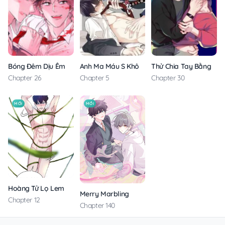
Anh Ma Máu S Không Cho Tôi Ngủ Yên
Thử Chia Tay Bằng Các
Bóng Đêm Dịu Êm
Chapter 5
Chapter 30
Chapter 26
MỚI
MỚI
Hoàng Tử Lọ Lem
Merry Marbling
Chapter 12
Chapter 140