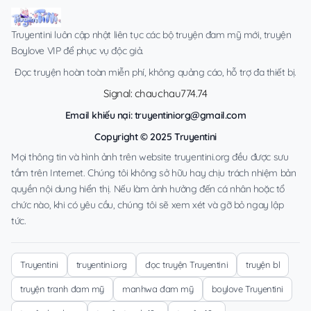
Truyentini luôn cập nhật liên tục các bộ truyện đam mỹ mới, truyện
Boylove VIP để phục vụ độc giả.
Đọc truyện hoàn toàn miễn phí, không quảng cáo, hỗ trợ đa thiết bị.
Signal: chauchau774.74
Email khiếu nại:
truyentiniorg@gmail.com
Copyright © 2025 Truyentini
Mọi thông tin và hình ảnh trên website truyentini.org đều được sưu
tầm trên Internet. Chúng tôi không sở hữu hay chịu trách nhiệm bản
quyền nội dung hiển thị. Nếu làm ảnh hưởng đến cá nhân hoặc tổ
chức nào, khi có yêu cầu, chúng tôi sẽ xem xét và gỡ bỏ ngay lập
tức.
Truyentini
truyentini.org
đọc truyện Truyentini
truyện bl
truyện tranh đam mỹ
manhwa đam mỹ
boylove Truyentini