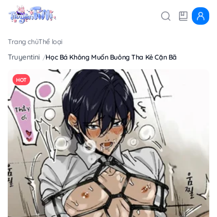
Trang chủ
Thể loại
Truyentini
Học Bá Không Muốn Buông Tha Kẻ Cặn Bã
HOT