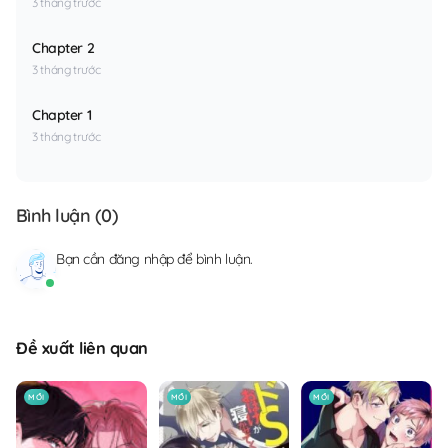
3 tháng trước
Chapter 2
3 tháng trước
Chapter 1
3 tháng trước
Bình luận (
0
)
Bạn cần
đăng nhập
để bình luận.
Đề xuất liên quan
MỚI
MỚI
MỚI