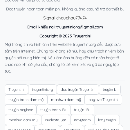
Đọc truyện hoàn toàn miễn phí, không quảng cáo, hỗ trợ đa thiết bị.
Signal: chauchau774.74
Email khiếu nại:
truyentiniorg@gmail.com
Copyright © 2025 Truyentini
Mọi thông tin và hình ảnh trên website truyentini.org đều được sưu
tầm trên Internet. Chúng tôi không sở hữu hay chịu trách nhiệm bản
quyền nội dung hiển thị. Nếu làm ảnh hưởng đến cá nhân hoặc tổ
chức nào, khi có yêu cầu, chúng tôi sẽ xem xét và gỡ bỏ ngay lập
tức.
Truyentini
truyentini.org
đọc truyện Truyentini
truyện bl
truyện tranh đam mỹ
manhwa đam mỹ
boylove Truyentini
truyện boylove
truyện tranh 18+
truyện 18+
manhua đam mỹ
dualeotruyen
navyteam
lazy truyện
truyen3hsang
roadsteam
sanyteam
quả anh đào cuteo