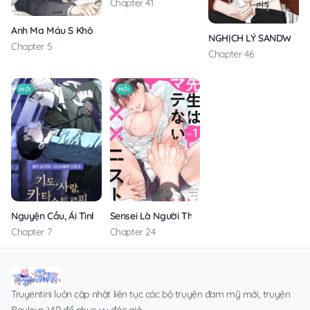
Chapter 41
Anh Ma Máu S Không Cho Tôi Ngủ Yên
NGHỊCH LÝ SANDWICH
Chapter 5
Chapter 46
MỚI
MỚI
Nguyện Cầu, Ái Tình, Tai Ương
Sensei Là Người Thích Chơi Mông
Chapter 7
Chapter 24
Truyentini luôn cập nhật liên tục các bộ truyện đam mỹ mới, truyện
Boylove VIP để phục vụ độc giả.