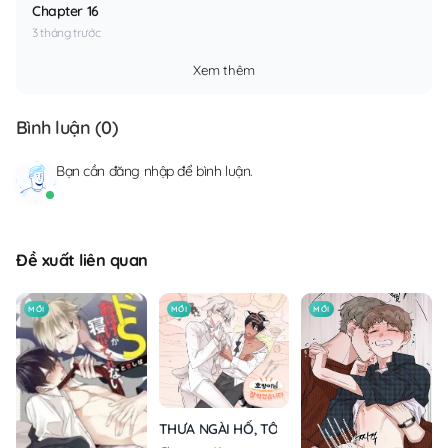
Chapter 16
3 tháng trước
Xem thêm
Bình luận (
0
)
Bạn cần
đăng nhập
để bình luận.
Đề xuất liên quan
MỚI
MỚI
MỚI
THƯA NGÀI HỔ, TÔI ĐÃ ĂN RẤT NGON MIỆNG