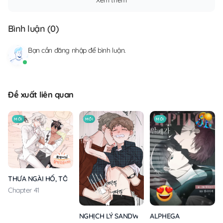
Xem thêm
Bình luận (
0
)
Bạn cần
đăng nhập
để bình luận.
Đề xuất liên quan
MỚI
MỚI
MỚI
THƯA NGÀI HỔ, TÔI ĐÃ ĂN RẤT NGON MIỆNG
Chapter 41
ALPHEGA
NGHỊCH LÝ SANDWICH