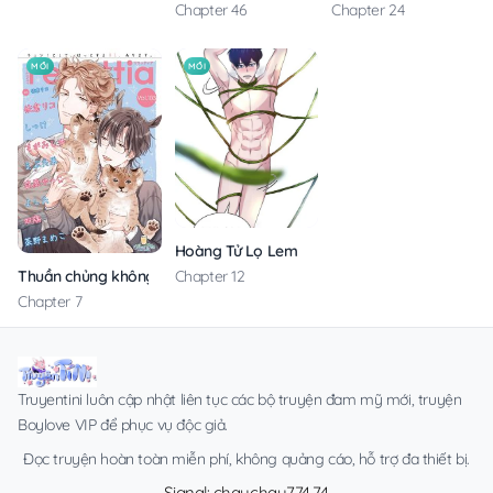
Chapter 24
Chapter 46
MỚI
MỚI
Hoàng Tử Lọ Lem
Thuần chủng không rung động
Chapter 12
Chapter 7
Truyentini luôn cập nhật liên tục các bộ truyện đam mỹ mới, truyện
Boylove VIP để phục vụ độc giả.
Đọc truyện hoàn toàn miễn phí, không quảng cáo, hỗ trợ đa thiết bị.
Signal: chauchau774.74