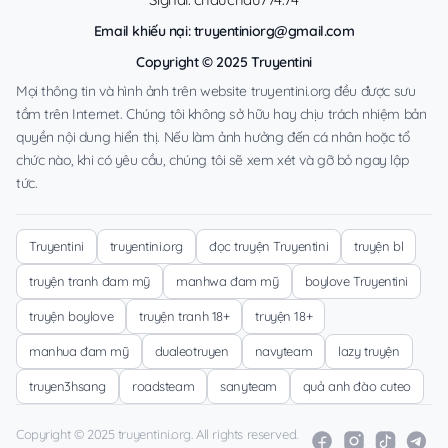
Email khiếu nại:
truyentiniorg@gmail.com
Copyright © 2025 Truyentini
Mọi thông tin và hình ảnh trên website truyentini.org đều được sưu
tầm trên Internet. Chúng tôi không sở hữu hay chịu trách nhiệm bản
quyền nội dung hiển thị. Nếu làm ảnh hưởng đến cá nhân hoặc tổ
chức nào, khi có yêu cầu, chúng tôi sẽ xem xét và gỡ bỏ ngay lập
tức.
Truyentini
truyentini.org
đọc truyện Truyentini
truyện bl
truyện tranh đam mỹ
manhwa đam mỹ
boylove Truyentini
truyện boylove
truyện tranh 18+
truyện 18+
manhua đam mỹ
dualeotruyen
navyteam
lazy truyện
truyen3hsang
roadsteam
sanyteam
quả anh đào cuteo
Copyright © 2025 truyentini.org. All rights reserved.