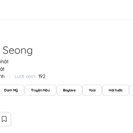
 Seong
nhật
ật
nh
Lượt xem:
192
Đam Mỹ
Truyện Màu
Boylove
Yaoi
Hài hước