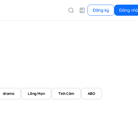
Đăng ký
Đăng nh
drama
Lãng Mạn
Tình Cảm
ABO