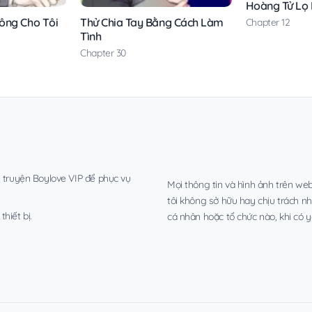
Hoàng Tử Lọ
ông Cho Tôi
Thử Chia Tay Bằng Cách Làm
Chapter 12
Tình
Chapter 30
, truyện Boylove VIP để phục vụ
Mọi thông tin và hình ảnh trên web
tôi không sở hữu hay chịu trách n
hiết bị.
cá nhân hoặc tổ chức nào, khi có y