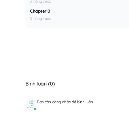
3 tháng trước
Chapter 0
3 tháng trước
Bình luận (
0
)
Bạn cần
đăng nhập
để bình luận.