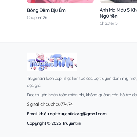
Anh Ma Máu S Kh
Bóng Đêm Dịu Êm
Ngủ Yên
Chapter 26
Chapter 5
Truyentini luôn cập nhật liên tục các bộ truyện đam mỹ mới
độc giả.
Đọc truyện hoàn toàn miễn phí, không quảng cáo, hỗ trợ đa t
Signal: chauchau774.74
Email khiếu nại:
truyentiniorg@gmail.com
Copyright © 2025 Truyentini