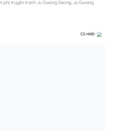
n phí
,
truyện tranh Ju Gwang Seong
,
Ju Gwang
Cũ nhất