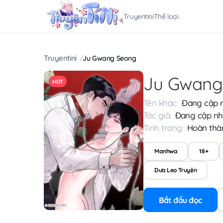
Truyentini
Thể loại
Truyentini
Ju Gwang Seong
Ju Gwang
HOT
Tên khác:
Đang cập 
Tác giả:
Đang cập nh
Tình trạng:
Hoàn thà
Manhwa
18+
Dưa Leo Truyện
Bắt đầu đọc