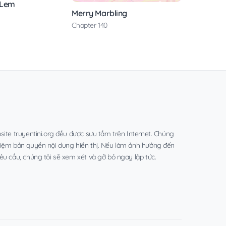
 Lem
Merry Marbling
Chapter 140
site truyentini.org đều được sưu tầm trên Internet. Chúng
hiệm bản quyền nội dung hiển thị. Nếu làm ảnh hưởng đến
êu cầu, chúng tôi sẽ xem xét và gỡ bỏ ngay lập tức.