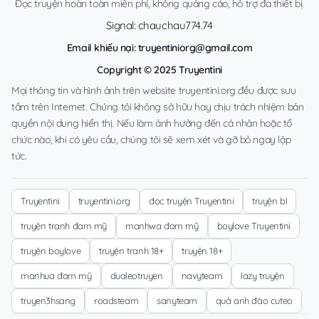
Đọc truyện hoàn toàn miễn phí, không quảng cáo, hỗ trợ đa thiết bị.
Signal: chauchau774.74
Email khiếu nại:
truyentiniorg@gmail.com
Copyright © 2025 Truyentini
Mọi thông tin và hình ảnh trên website truyentini.org đều được sưu
tầm trên Internet. Chúng tôi không sở hữu hay chịu trách nhiệm bản
quyền nội dung hiển thị. Nếu làm ảnh hưởng đến cá nhân hoặc tổ
chức nào, khi có yêu cầu, chúng tôi sẽ xem xét và gỡ bỏ ngay lập
tức.
Truyentini
truyentini.org
đọc truyện Truyentini
truyện bl
truyện tranh đam mỹ
manhwa đam mỹ
boylove Truyentini
truyện boylove
truyện tranh 18+
truyện 18+
manhua đam mỹ
dualeotruyen
navyteam
lazy truyện
truyen3hsang
roadsteam
sanyteam
quả anh đào cuteo