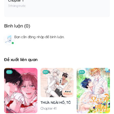
Chapter 1
3 tháng trước
Bình luận (
0
)
Bạn cần
đăng nhập
để bình luận.
Đề xuất liên quan
MỚI
MỚI
MỚI
THƯA NGÀI HỔ, TÔI ĐÃ ĂN RẤT NGON MIỆNG
Chapter 41