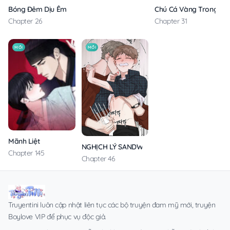
Bóng Đêm Dịu Êm
Chú Cá Vàng Trong Din
Chapter 26
Chapter 31
MỚI
MỚI
Mãnh Liệt
NGHỊCH LÝ SANDWICH
Chapter 145
Chapter 46
Truyentini luôn cập nhật liên tục các bộ truyện đam mỹ mới, truyện
Boylove VIP để phục vụ độc giả.