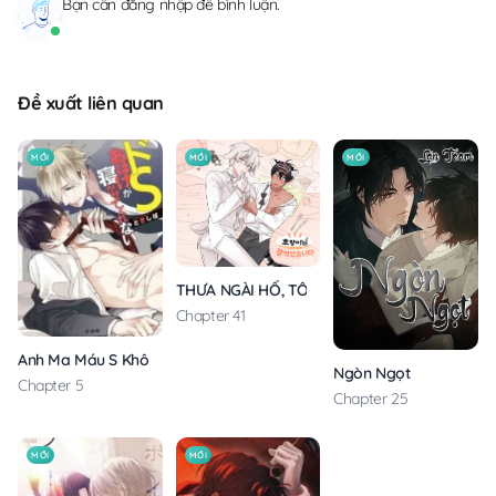
Bạn cần
đăng nhập
để bình luận.
Đề xuất liên quan
MỚI
MỚI
MỚI
THƯA NGÀI HỔ, TÔI ĐÃ ĂN RẤT NGON MIỆNG
Chapter 41
Anh Ma Máu S Không Cho Tôi Ngủ Yên
Ngòn Ngọt
Chapter 5
Chapter 25
MỚI
MỚI