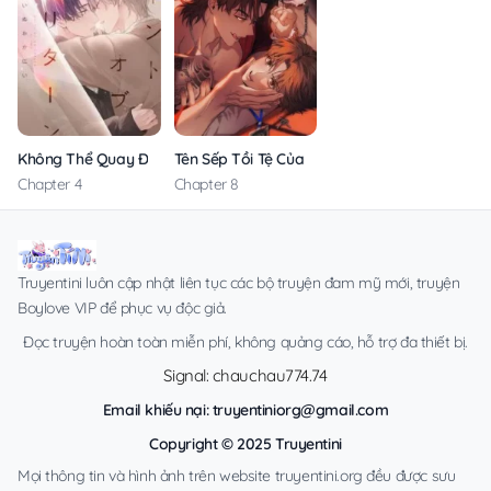
Không Thể Quay Đầu
Tên Sếp Tồi Tệ Của Tôi
Chapter 4
Chapter 8
Truyentini luôn cập nhật liên tục các bộ truyện đam mỹ mới, truyện
Boylove VIP để phục vụ độc giả.
Đọc truyện hoàn toàn miễn phí, không quảng cáo, hỗ trợ đa thiết bị.
Signal: chauchau774.74
Email khiếu nại:
truyentiniorg@gmail.com
Copyright © 2025 Truyentini
Mọi thông tin và hình ảnh trên website truyentini.org đều được sưu