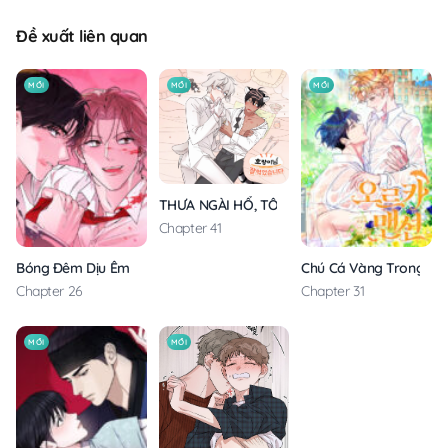
Đề xuất liên quan
MỚI
MỚI
MỚI
THƯA NGÀI HỔ, TÔI ĐÃ ĂN RẤT NGON MIỆNG
Chapter 41
Bóng Đêm Dịu Êm
Chú Cá Vàng Trong Din
Chapter 26
Chapter 31
MỚI
MỚI