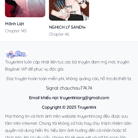
Mãnh Liệt
NGHỊCH LÝ SANDWICH
Chapter 145
Chapter 46
Truyentini luôn cập nhật liên tục các bộ truyện đam mỹ mới, truyện
Boylove VIP để phục vụ độc giả.
Đọc truyện hoàn toàn miễn phí, không quảng cáo, hỗ trợ đa thiết bị.
Signal: chauchau774.74
Email khiếu nại:
truyentiniorg@gmail.com
Copyright © 2025 Truyentini
Mọi thông tin và hình ảnh trên website truyentini.org đều được sưu
tầm trên Internet. Chúng tôi không sở hữu hay chịu trách nhiệm bản
quyền nội dung hiển thị. Nếu làm ảnh hưởng đến cá nhân hoặc tổ
chức nào, khi có yêu cầu, chúng tôi sẽ xem xét và gỡ bỏ ngay lập