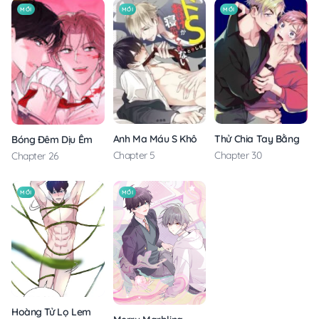
MỚI
MỚI
MỚI
Anh Ma Máu S Không Cho Tôi Ngủ Yên
Thử Chia Tay Bằng Các
Bóng Đêm Dịu Êm
Chapter 5
Chapter 30
Chapter 26
MỚI
MỚI
Hoàng Tử Lọ Lem