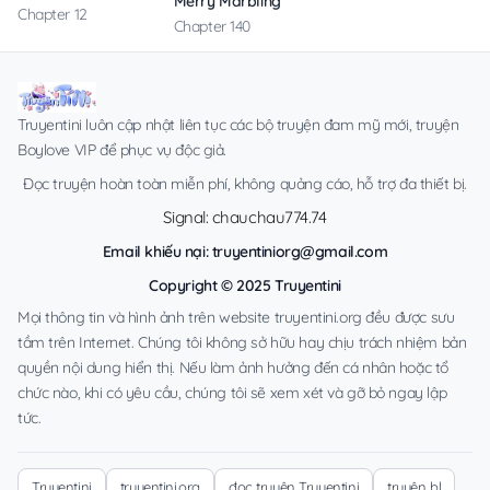
Merry Marbling
Chapter 12
Chapter 140
Truyentini luôn cập nhật liên tục các bộ truyện đam mỹ mới, truyện
Boylove VIP để phục vụ độc giả.
Đọc truyện hoàn toàn miễn phí, không quảng cáo, hỗ trợ đa thiết bị.
Signal: chauchau774.74
Email khiếu nại:
truyentiniorg@gmail.com
Copyright © 2025 Truyentini
Mọi thông tin và hình ảnh trên website truyentini.org đều được sưu
tầm trên Internet. Chúng tôi không sở hữu hay chịu trách nhiệm bản
quyền nội dung hiển thị. Nếu làm ảnh hưởng đến cá nhân hoặc tổ
chức nào, khi có yêu cầu, chúng tôi sẽ xem xét và gỡ bỏ ngay lập
tức.
Truyentini
truyentini.org
đọc truyện Truyentini
truyện bl