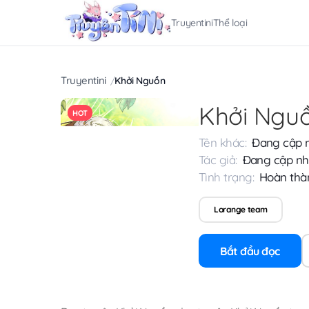
Truyentini
Thể loại
Truyentini
Khởi Nguồn
Khởi Ngu
HOT
Tên khác:
Đang cập 
Tác giả:
Đang cập nh
Tình trạng:
Hoàn thà
Lorange team
Bắt đầu đọc