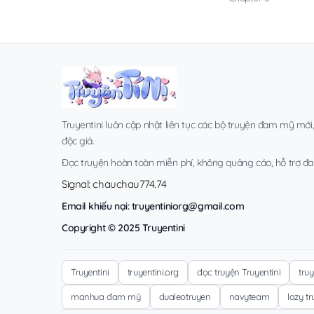
Truyentini luôn cập nhật liên tục các bộ truyện đam mỹ mới
độc giả.
Đọc truyện hoàn toàn miễn phí, không quảng cáo, hỗ trợ đa t
Signal: chauchau774.74
Email khiếu nại:
truyentiniorg@gmail.com
Copyright © 2025 Truyentini
Truyentini
truyentini.org
đọc truyện Truyentini
tru
manhua đam mỹ
dualeotruyen
navyteam
lazy t