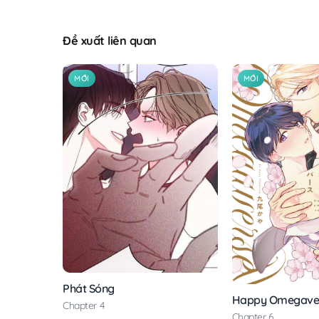
Đề xuất liên quan
MỚI
MỚI
Phát Sóng
Happy Omegave
Chapter 4
Chapter 6