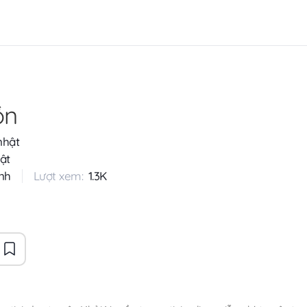
ồn
nhật
ật
nh
Lượt xem:
1.3K