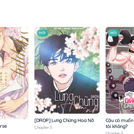
MỚI
MỚI
[DROP] Lưng Chừng Hoa Nở
Cậu có muốn 
rse
tôi không?
Chapter 5
Chapter 3