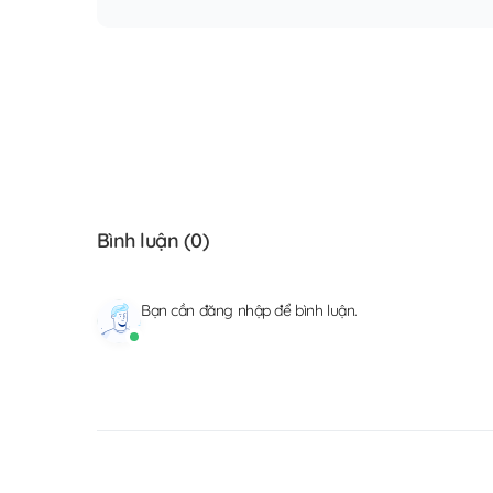
Bình luận (
0
)
Bạn cần
đăng nhập
để bình luận.