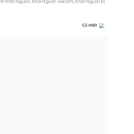
anh Khởi Nguồn
,
Khởi Nguồn vivicomi
,
Khởi Nguồn bl
.
Cũ nhất