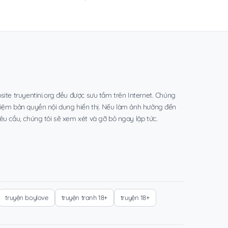
site truyentini.org đều được sưu tầm trên Internet. Chúng
hiệm bản quyền nội dung hiển thị. Nếu làm ảnh hưởng đến
êu cầu, chúng tôi sẽ xem xét và gỡ bỏ ngay lập tức.
truyện boylove
truyện tranh 18+
truyện 18+