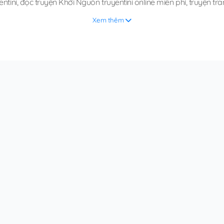
ntini
,
đọc truyện Khởi Nguồn truyentini online miễn phí
,
truyện tr
Xem thêm