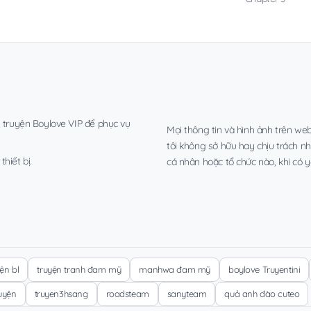
, truyện Boylove VIP để phục vụ
Mọi thông tin và hình ảnh trên web
tôi không sở hữu hay chịu trách n
hiết bị.
cá nhân hoặc tổ chức nào, khi có y
yện bl
truyện tranh đam mỹ
manhwa đam mỹ
boylove Truyentini
ruyện
truyen3hsang
roadsteam
sanyteam
quả anh đào cuteo