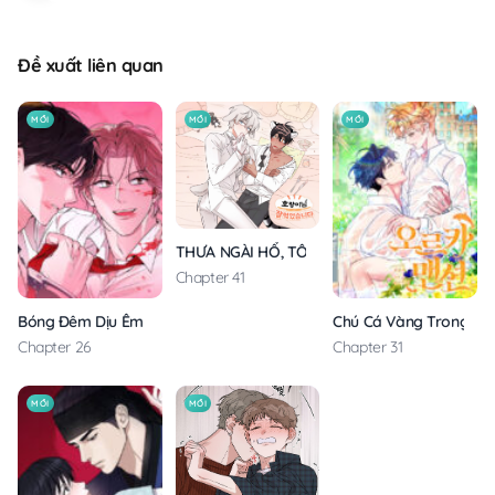
Đề xuất liên quan
MỚI
MỚI
MỚI
THƯA NGÀI HỔ, TÔI ĐÃ ĂN RẤT NGON MIỆNG
Chapter 41
Bóng Đêm Dịu Êm
Chú Cá Vàng Trong Din
Chapter 26
Chapter 31
MỚI
MỚI