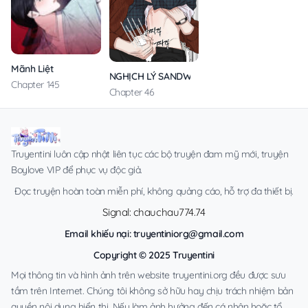
Mãnh Liệt
NGHỊCH LÝ SANDWICH
Chapter 145
Chapter 46
Truyentini luôn cập nhật liên tục các bộ truyện đam mỹ mới, truyện
Boylove VIP để phục vụ độc giả.
Đọc truyện hoàn toàn miễn phí, không quảng cáo, hỗ trợ đa thiết bị.
Signal: chauchau774.74
Email khiếu nại:
truyentiniorg@gmail.com
Copyright © 2025 Truyentini
Mọi thông tin và hình ảnh trên website truyentini.org đều được sưu
tầm trên Internet. Chúng tôi không sở hữu hay chịu trách nhiệm bản
quyền nội dung hiển thị. Nếu làm ảnh hưởng đến cá nhân hoặc tổ