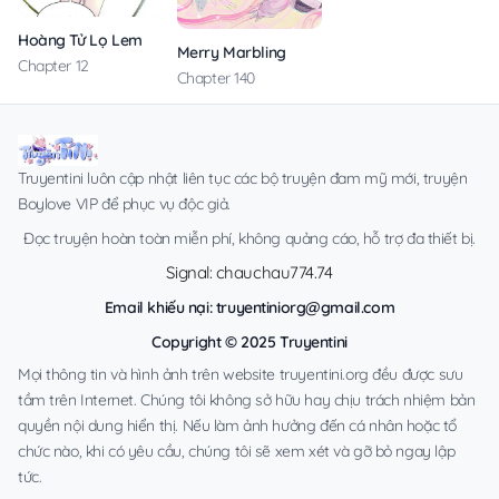
Hoàng Tử Lọ Lem
Merry Marbling
Chapter 12
Chapter 140
Truyentini luôn cập nhật liên tục các bộ truyện đam mỹ mới, truyện
Boylove VIP để phục vụ độc giả.
Đọc truyện hoàn toàn miễn phí, không quảng cáo, hỗ trợ đa thiết bị.
Signal: chauchau774.74
Email khiếu nại:
truyentiniorg@gmail.com
Copyright © 2025 Truyentini
Mọi thông tin và hình ảnh trên website truyentini.org đều được sưu
tầm trên Internet. Chúng tôi không sở hữu hay chịu trách nhiệm bản
quyền nội dung hiển thị. Nếu làm ảnh hưởng đến cá nhân hoặc tổ
chức nào, khi có yêu cầu, chúng tôi sẽ xem xét và gỡ bỏ ngay lập
tức.