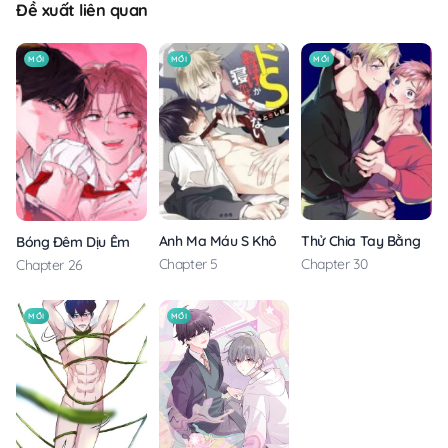
Đề xuất liên quan
MỚI
MỚI
MỚI
Anh Ma Máu S Không Cho Tôi Ngủ Yên
Thử Chia Tay Bằng Các
Bóng Đêm Dịu Êm
Chapter 5
Chapter 30
Chapter 26
MỚI
MỚI