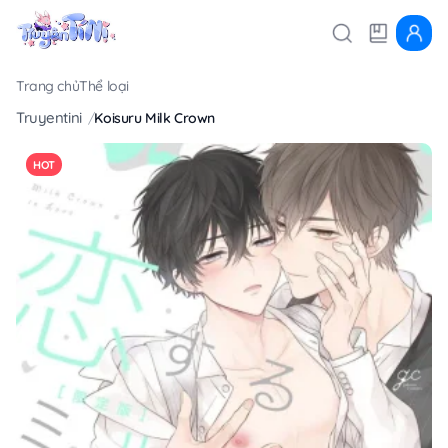
Trang chủ
Thể loại
Truyentini
Koisuru Milk Crown
HOT