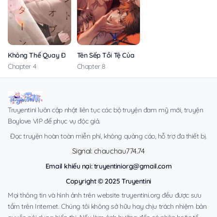
Không Thể Quay Đầu
Tên Sếp Tồi Tệ Của Tôi
Chapter 4
Chapter 8
Truyentini luôn cập nhật liên tục các bộ truyện đam mỹ mới, truyện
Boylove VIP để phục vụ độc giả.
Đọc truyện hoàn toàn miễn phí, không quảng cáo, hỗ trợ đa thiết bị.
Signal: chauchau774.74
Email khiếu nại:
truyentiniorg@gmail.com
Copyright © 2025 Truyentini
Mọi thông tin và hình ảnh trên website truyentini.org đều được sưu
tầm trên Internet. Chúng tôi không sở hữu hay chịu trách nhiệm bản