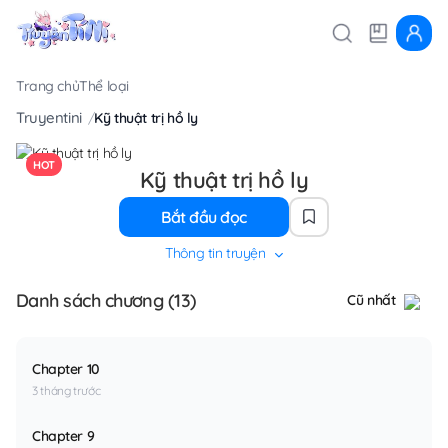
Trang chủ
Thể loại
Truyentini
Kỹ thuật trị hồ ly
HOT
Kỹ thuật trị hồ ly
Bắt đầu đọc
Thông tin truyện
Danh sách chương (13)
Cũ nhất
Chapter 10
3 tháng trước
Chapter 9