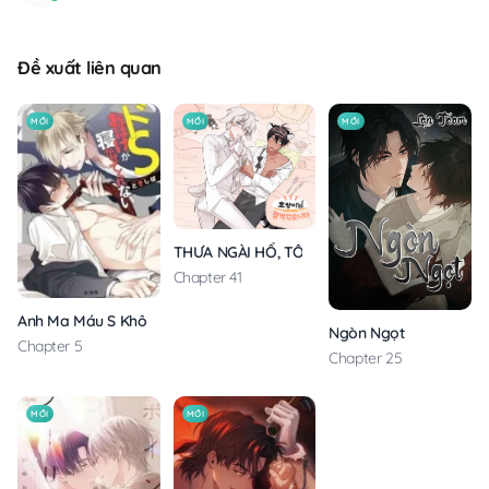
Đề xuất liên quan
MỚI
MỚI
MỚI
THƯA NGÀI HỔ, TÔI ĐÃ ĂN RẤT NGON MIỆNG
Chapter 41
Anh Ma Máu S Không Cho Tôi Ngủ Yên
Ngòn Ngọt
Chapter 5
Chapter 25
MỚI
MỚI