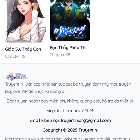
Bậc Thầy Phép Thuật Ở Thế Giới Võ Lâm
Giáo Sư, Thầy Còn Chờ Chi Nữa
Chapter 38
Chapter 38
Truyentini luôn cập nhật liên tục các bộ truyện đam mỹ mới, truyện
Boylove VIP để phục vụ độc giả.
Đọc truyện hoàn toàn miễn phí, không quảng cáo, hỗ trợ đa thiết bị.
Signal: chauchau774.74
Email khiếu nại:
truyentiniorg@gmail.com
Copyright © 2025 Truyentini
Mọi thông tin và hình ảnh trên website truyentini.org đều được sưu