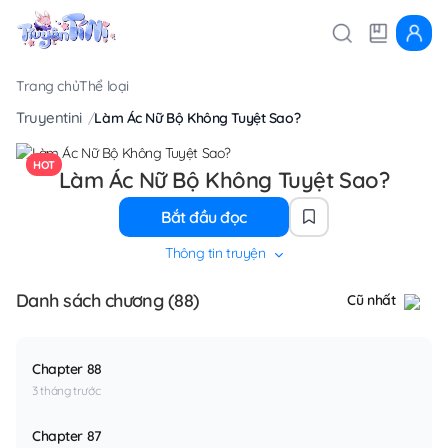
Trang chủ
Thể loại
Truyentini
Làm Ác Nữ Bộ Không Tuyệt Sao?
HOT
Làm Ác Nữ Bộ Không Tuyệt Sao?
Bắt đầu đọc
Thông tin truyện
Danh sách chương (88)
Cũ nhất
Chapter 88
3 tháng trước
Chapter 87