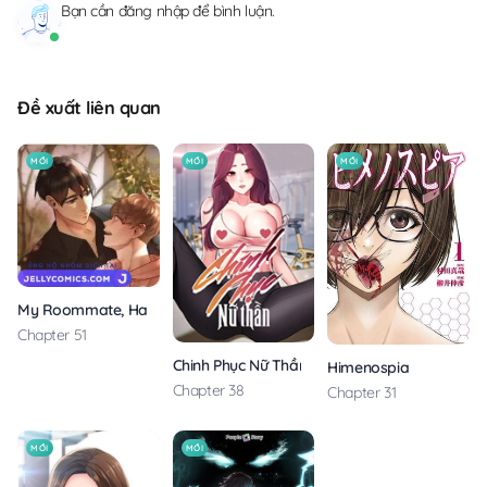
Bạn cần
đăng nhập
để bình luận.
Đề xuất liên quan
MỚI
MỚI
MỚI
My Roommate, Handsome Senior
Chapter 51
Chinh Phục Nữ Thần
Himenospia
Chapter 38
Chapter 31
MỚI
MỚI