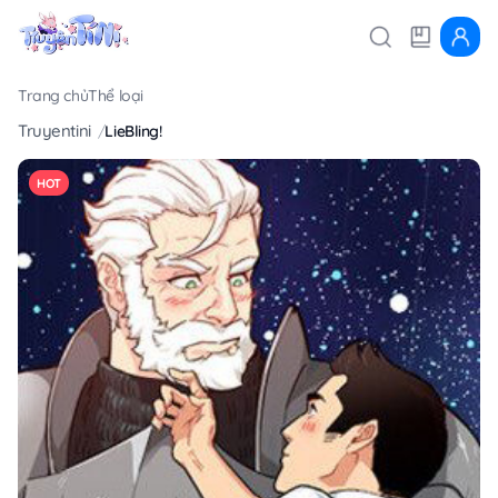
Trang chủ
Thể loại
Truyentini
LieBling!
HOT