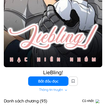
LieBling!
Bắt đầu đọc
Thông tin truyện
Danh sách chương (93)
Cũ nhất