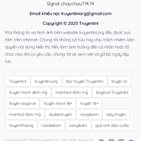
Signal: chauchau774.74
Email khiếu nại:
truyentiniorg@gmail.com
Copyright © 2025 Truyentini
Mọi thông tin và hình ảnh trên website truyentini.org đều được sưu
tầm trên Internet. Chúng tôi không sở hữu hay chịu trách nhiệm bản
quyền nội dung hiển thị. Nếu làm ảnh hưởng đến cá nhân hoặc tổ
chức nào, khi có yêu cầu, chúng tôi sẽ xem xét và gỡ bỏ ngay lập
tức.
Truyentini
truyentini.org
đọc truyện Truyentini
truyện bl
truyện tranh đam mỹ
manhwa đam mỹ
boylove Truyentini
truyện boylove
truyện tranh 18+
truyện 18+
manhua đam mỹ
dualeotruyen
navyteam
lazy truyện
truyen3hsang
roadsteam
sanyteam
quả anh đào cuteo
Copyright © 2025 truyentini.org. All rights reserved.