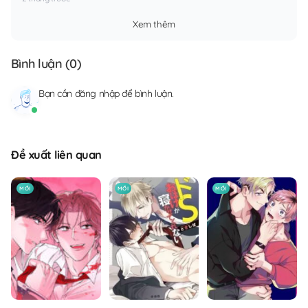
Xem thêm
Bình luận (
0
)
Bạn cần
đăng nhập
để bình luận.
Đề xuất liên quan
MỚI
MỚI
MỚI