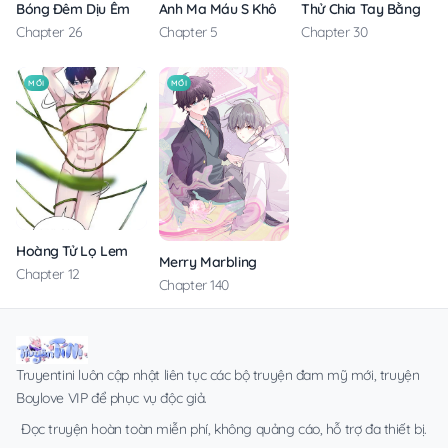
Anh Ma Máu S Không Cho Tôi Ngủ Yên
Thử Chia Tay Bằng Các
Bóng Đêm Dịu Êm
Chapter 5
Chapter 30
Chapter 26
MỚI
MỚI
Hoàng Tử Lọ Lem
Merry Marbling
Chapter 12
Chapter 140
Truyentini luôn cập nhật liên tục các bộ truyện đam mỹ mới, truyện
Boylove VIP để phục vụ độc giả.
Đọc truyện hoàn toàn miễn phí, không quảng cáo, hỗ trợ đa thiết bị.