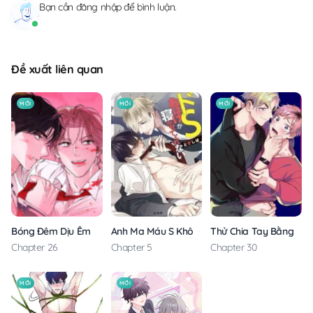
Bạn cần
đăng nhập
để bình luận.
Đề xuất liên quan
MỚI
MỚI
MỚI
Anh Ma Máu S Không Cho Tôi Ngủ Yên
Thử Chia Tay Bằng Các
Bóng Đêm Dịu Êm
Chapter 5
Chapter 30
Chapter 26
MỚI
MỚI