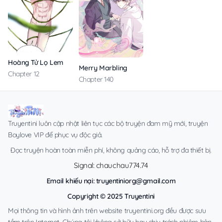
Hoàng Tử Lọ Lem
Merry Marbling
Chapter 12
Chapter 140
Truyentini luôn cập nhật liên tục các bộ truyện đam mỹ mới, truyện
Boylove VIP để phục vụ độc giả.
Đọc truyện hoàn toàn miễn phí, không quảng cáo, hỗ trợ đa thiết bị.
Signal: chauchau774.74
Email khiếu nại:
truyentiniorg@gmail.com
Copyright © 2025 Truyentini
Mọi thông tin và hình ảnh trên website truyentini.org đều được sưu