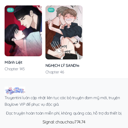
MỚI
MỚI
Mãnh Liệt
NGHỊCH LÝ SANDWICH
Chapter 145
Chapter 46
Truyentini luôn cập nhật liên tục các bộ truyện đam mỹ mới, truyện
Boylove VIP để phục vụ độc giả.
Đọc truyện hoàn toàn miễn phí, không quảng cáo, hỗ trợ đa thiết bị.
Signal: chauchau774.74