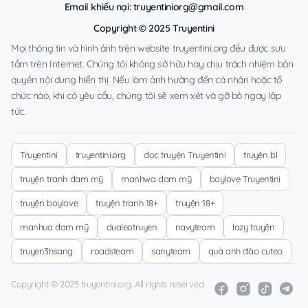
Email khiếu nại:
truyentiniorg@gmail.com
Copyright © 2025 Truyentini
Mọi thông tin và hình ảnh trên website truyentini.org đều được sưu
tầm trên Internet. Chúng tôi không sở hữu hay chịu trách nhiệm bản
quyền nội dung hiển thị. Nếu làm ảnh hưởng đến cá nhân hoặc tổ
chức nào, khi có yêu cầu, chúng tôi sẽ xem xét và gỡ bỏ ngay lập
tức.
Truyentini
truyentini.org
đọc truyện Truyentini
truyện bl
truyện tranh đam mỹ
manhwa đam mỹ
boylove Truyentini
truyện boylove
truyện tranh 18+
truyện 18+
manhua đam mỹ
dualeotruyen
navyteam
lazy truyện
truyen3hsang
roadsteam
sanyteam
quả anh đào cuteo
Copyright © 2025 truyentini.org. All rights reserved.