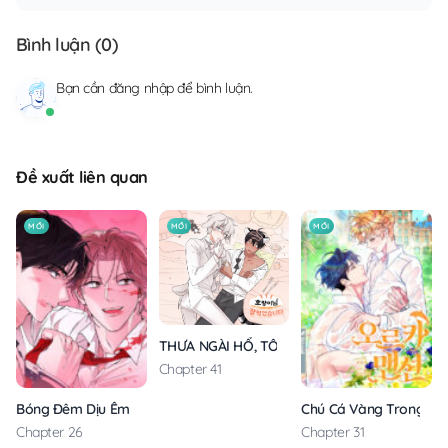
Bình luận (
0
)
Bạn cần
đăng nhập
để bình luận.
Đề xuất liên quan
MỚI
MỚI
MỚI
THƯA NGÀI HỔ, TÔI ĐÃ ĂN RẤT NGON MIỆNG
Chapter 41
Bóng Đêm Dịu Êm
Chú Cá Vàng Trong Din
Chapter 26
Chapter 31