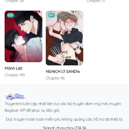
Chapter 26
Chapter 31
MỚI
MỚI
Mãnh Liệt
NGHỊCH LÝ SANDWICH
Chapter 145
Chapter 46
Truyentini luôn cập nhật liên tục các bộ truyện đam mỹ mới, truyện
Boylove VIP để phục vụ độc giả.
Đọc truyện hoàn toàn miễn phí, không quảng cáo, hỗ trợ đa thiết bị.
Signal: chauchau774.74