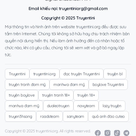
Email khiếu nại:
truyentiniorg@gmail.com
Copyright © 2025 Truyentini
Mọi thông tin và hình ảnh trên website truyentini.org đều được sưu
tầm trên Internet. Chúng tôi không sở hữu hay chịu trách nhiệm bản
quyền nội dung hiển thị. Nếu làm ảnh hưởng đến cá nhân hoặc tổ
chức nào, khi có yêu cầu, chúng tôi sẽ xem xét và gỡ bỏ ngay lập
tức.
Truyentini
truyentini.org
đọc truyện Truyentini
truyện bl
truyện tranh đam mỹ
manhwa đam mỹ
boylove Truyentini
truyện boylove
truyện tranh 18+
truyện 18+
manhua đam mỹ
dualeotruyen
navyteam
lazy truyện
truyen3hsang
roadsteam
sanyteam
quả anh đào cuteo
Copyright © 2025 truyentini.org. All rights reserved.