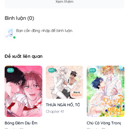
Xem thêm
Bình luận (
0
)
Bạn cần
đăng nhập
để bình luận.
Đề xuất liên quan
MỚI
MỚI
MỚI
THƯA NGÀI HỔ, TÔI ĐÃ ĂN RẤT NGON MIỆNG
Chapter 41
Bóng Đêm Dịu Êm
Chú Cá Vàng Trong Din