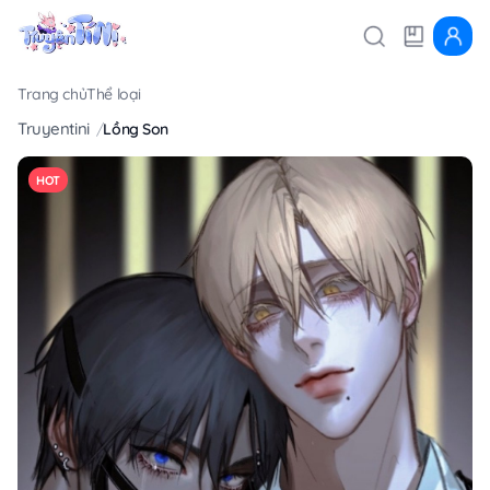
Trang chủ
Thể loại
Truyentini
Lồng Son
HOT