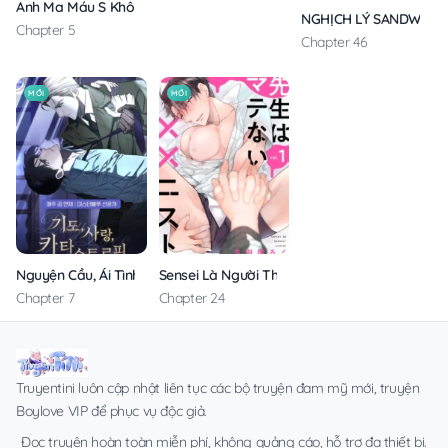
Anh Ma Máu S Không Cho Tôi Ngủ Yên
NGHỊCH LÝ SANDWICH
Chapter 5
Chapter 46
MỚI
MỚI
Nguyện Cầu, Ái Tình, Tai Ương
Sensei Là Người Thích Chơi Mông
Chapter 7
Chapter 24
Truyentini luôn cập nhật liên tục các bộ truyện đam mỹ mới, truyện
Boylove VIP để phục vụ độc giả.
Đọc truyện hoàn toàn miễn phí, không quảng cáo, hỗ trợ đa thiết bị.