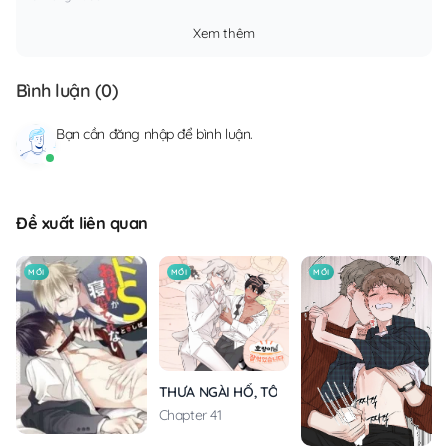
Xem thêm
Bình luận (
0
)
Bạn cần
đăng nhập
để bình luận.
Đề xuất liên quan
MỚI
MỚI
MỚI
THƯA NGÀI HỔ, TÔI ĐÃ ĂN RẤT NGON MIỆNG
Chapter 41