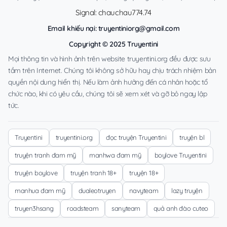
Signal: chauchau774.74
Email khiếu nại:
truyentiniorg@gmail.com
Copyright © 2025 Truyentini
Mọi thông tin và hình ảnh trên website truyentini.org đều được sưu
tầm trên Internet. Chúng tôi không sở hữu hay chịu trách nhiệm bản
quyền nội dung hiển thị. Nếu làm ảnh hưởng đến cá nhân hoặc tổ
chức nào, khi có yêu cầu, chúng tôi sẽ xem xét và gỡ bỏ ngay lập
tức.
Truyentini
truyentini.org
đọc truyện Truyentini
truyện bl
truyện tranh đam mỹ
manhwa đam mỹ
boylove Truyentini
truyện boylove
truyện tranh 18+
truyện 18+
manhua đam mỹ
dualeotruyen
navyteam
lazy truyện
truyen3hsang
roadsteam
sanyteam
quả anh đào cuteo