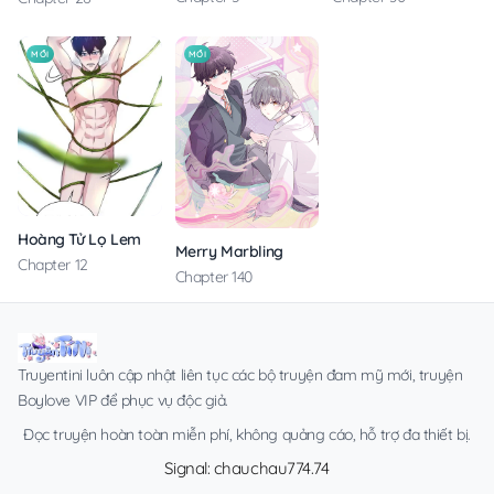
MỚI
MỚI
Hoàng Tử Lọ Lem
Merry Marbling
Chapter 12
Chapter 140
Truyentini luôn cập nhật liên tục các bộ truyện đam mỹ mới, truyện
Boylove VIP để phục vụ độc giả.
Đọc truyện hoàn toàn miễn phí, không quảng cáo, hỗ trợ đa thiết bị.
Signal: chauchau774.74