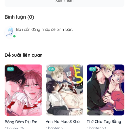
Xem thêm
Bình luận (
0
)
Bạn cần
đăng nhập
để bình luận.
Đề xuất liên quan
MỚI
MỚI
MỚI
Anh Ma Máu S Không Cho Tôi Ngủ Yên
Thử Chia Tay Bằng Các
Bóng Đêm Dịu Êm
Chapter 5
Chapter 30
Chapter 26