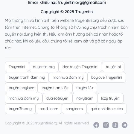
Email khiếu nại:
truyentiniorg@gmail.com
Copyright © 2025 Truyentini
Mọi thông tin và hình ảnh trên website truyentini.org đều được sưu
tầm trên Internet. Chúng tôi không sở hữu hay chịu trách nhiệm bản
quyền nội dung hiển thị. Nếu làm ảnh hưởng đến cá nhân hoặc tổ
chức nào, khi có yêu cầu, chúng tôi sẽ xem xét và gỡ bỏ ngay lập
tức.
Truyentini
truyentini.org
đọc truyện Truyentini
truyện bl
truyện tranh đam mỹ
manhwa đam mỹ
boylove Truyentini
truyện boylove
truyện tranh 18+
truyện 18+
manhua đam mỹ
dualeotruyen
navyteam
lazy truyện
truyen3hsang
roadsteam
sanyteam
quả anh đào cuteo
Copyright © 2025 truyentini.org. All rights reserved.