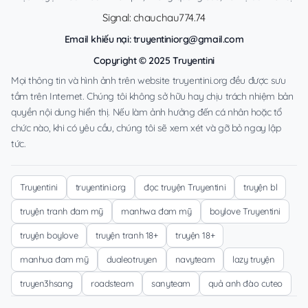
Signal: chauchau774.74
Email khiếu nại:
truyentiniorg@gmail.com
Copyright © 2025 Truyentini
Mọi thông tin và hình ảnh trên website truyentini.org đều được sưu
tầm trên Internet. Chúng tôi không sở hữu hay chịu trách nhiệm bản
quyền nội dung hiển thị. Nếu làm ảnh hưởng đến cá nhân hoặc tổ
chức nào, khi có yêu cầu, chúng tôi sẽ xem xét và gỡ bỏ ngay lập
tức.
Truyentini
truyentini.org
đọc truyện Truyentini
truyện bl
truyện tranh đam mỹ
manhwa đam mỹ
boylove Truyentini
truyện boylove
truyện tranh 18+
truyện 18+
manhua đam mỹ
dualeotruyen
navyteam
lazy truyện
truyen3hsang
roadsteam
sanyteam
quả anh đào cuteo