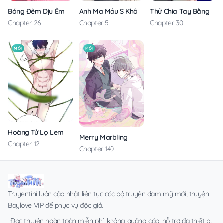
Anh Ma Máu S Không Cho Tôi Ngủ Yên
Thử Chia Tay Bằng Các
Bóng Đêm Dịu Êm
Chapter 5
Chapter 30
Chapter 26
MỚI
MỚI
Hoàng Tử Lọ Lem
Merry Marbling
Chapter 12
Chapter 140
Truyentini luôn cập nhật liên tục các bộ truyện đam mỹ mới, truyện
Boylove VIP để phục vụ độc giả.
Đọc truyện hoàn toàn miễn phí, không quảng cáo, hỗ trợ đa thiết bị.