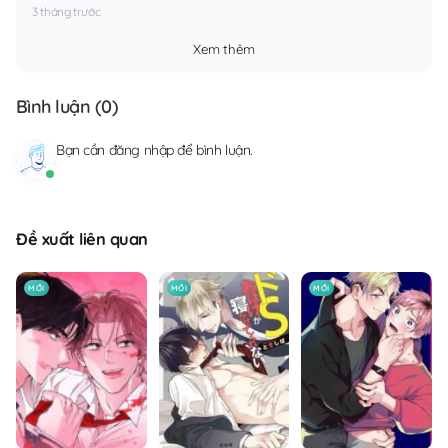
3 tháng trước
Xem thêm
Bình luận (
0
)
Bạn cần
đăng nhập
để bình luận.
Đề xuất liên quan
MỚI
MỚI
MỚI