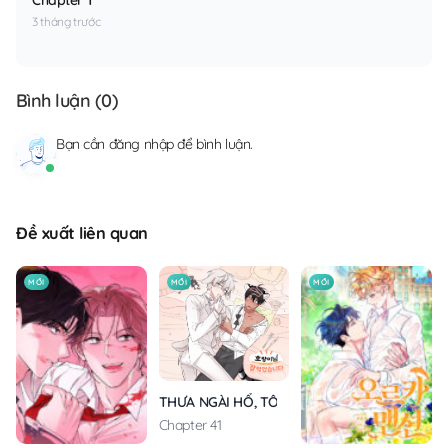
3 tháng trước
Bình luận (
0
)
Bạn cần
đăng nhập
để bình luận.
Đề xuất liên quan
MỚI
MỚI
MỚI
THƯA NGÀI HỔ, TÔI ĐÃ ĂN RẤT NGON MIỆNG
Chapter 41