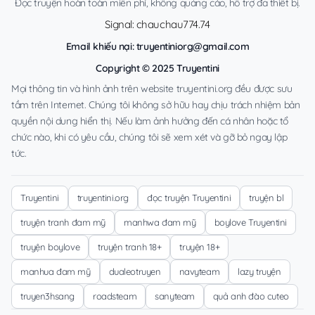
Đọc truyện hoàn toàn miễn phí, không quảng cáo, hỗ trợ đa thiết bị.
Signal: chauchau774.74
Email khiếu nại:
truyentiniorg@gmail.com
Copyright © 2025 Truyentini
Mọi thông tin và hình ảnh trên website truyentini.org đều được sưu
tầm trên Internet. Chúng tôi không sở hữu hay chịu trách nhiệm bản
quyền nội dung hiển thị. Nếu làm ảnh hưởng đến cá nhân hoặc tổ
chức nào, khi có yêu cầu, chúng tôi sẽ xem xét và gỡ bỏ ngay lập
tức.
Truyentini
truyentini.org
đọc truyện Truyentini
truyện bl
truyện tranh đam mỹ
manhwa đam mỹ
boylove Truyentini
truyện boylove
truyện tranh 18+
truyện 18+
manhua đam mỹ
dualeotruyen
navyteam
lazy truyện
truyen3hsang
roadsteam
sanyteam
quả anh đào cuteo