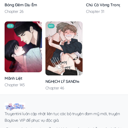
Bóng Đêm Dịu Êm
Chú Cá Vàng Trong Din
Chapter 26
Chapter 31
MỚI
MỚI
Mãnh Liệt
NGHỊCH LÝ SANDWICH
Chapter 145
Chapter 46
Truyentini luôn cập nhật liên tục các bộ truyện đam mỹ mới, truyện
Boylove VIP để phục vụ độc giả.