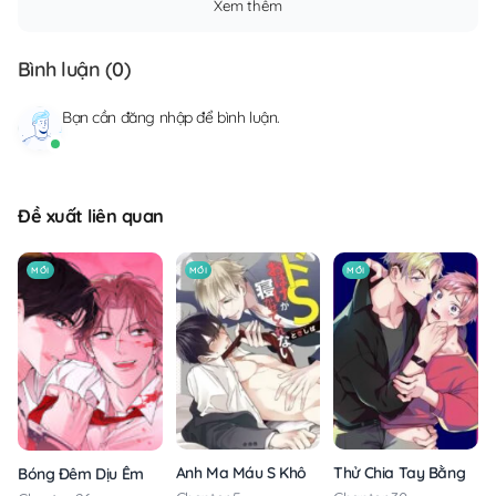
Xem thêm
Bình luận (
0
)
Bạn cần
đăng nhập
để bình luận.
Đề xuất liên quan
MỚI
MỚI
MỚI
Anh Ma Máu S Không Cho Tôi Ngủ Yên
Thử Chia Tay Bằng Các
Bóng Đêm Dịu Êm