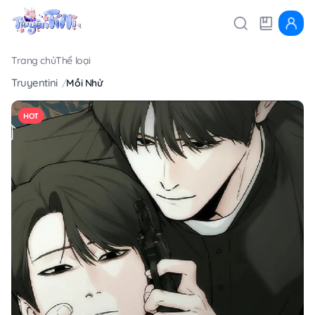
Trang chủ
Thể loại
Truyentini
Mồi Nhử
HOT