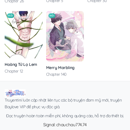
Chapter 5
Chapter 30
Chapter 26
MỚI
MỚI
Hoàng Tử Lọ Lem
Merry Marbling
Chapter 12
Chapter 140
Truyentini luôn cập nhật liên tục các bộ truyện đam mỹ mới, truyện
Boylove VIP để phục vụ độc giả.
Đọc truyện hoàn toàn miễn phí, không quảng cáo, hỗ trợ đa thiết bị.
Signal: chauchau774.74