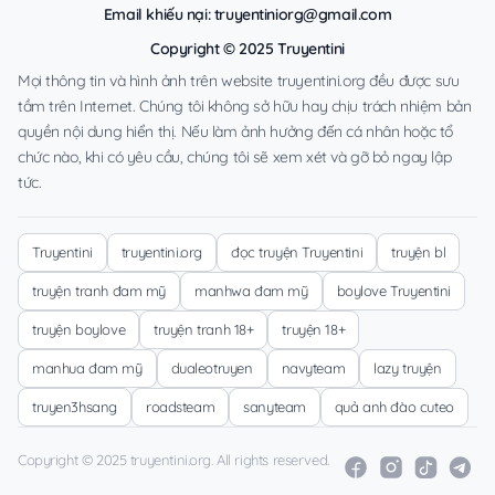
Email khiếu nại:
truyentiniorg@gmail.com
Copyright © 2025 Truyentini
Mọi thông tin và hình ảnh trên website truyentini.org đều được sưu
tầm trên Internet. Chúng tôi không sở hữu hay chịu trách nhiệm bản
quyền nội dung hiển thị. Nếu làm ảnh hưởng đến cá nhân hoặc tổ
chức nào, khi có yêu cầu, chúng tôi sẽ xem xét và gỡ bỏ ngay lập
tức.
Truyentini
truyentini.org
đọc truyện Truyentini
truyện bl
truyện tranh đam mỹ
manhwa đam mỹ
boylove Truyentini
truyện boylove
truyện tranh 18+
truyện 18+
manhua đam mỹ
dualeotruyen
navyteam
lazy truyện
truyen3hsang
roadsteam
sanyteam
quả anh đào cuteo
Copyright © 2025 truyentini.org. All rights reserved.