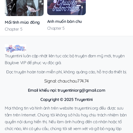
Anh muốn bàn chuyện trăm năm với em
Mối tình mùa đông
Chapter 5
Chapter 5
Truyentini luôn cập nhật liên tục các bộ truyện đam mỹ mới, truyện
Boylove VIP để phục vụ độc giả.
Đọc truyện hoàn toàn miễn phí, không quảng cáo, hỗ trợ đa thiết bị.
Signal: chauchau774.74
Email khiếu nại:
truyentiniorg@gmail.com
Copyright © 2025 Truyentini
Mọi thông tin và hình ảnh trên website truyentini.org đều được sưu
tầm trên Internet. Chúng tôi không sở hữu hay chịu trách nhiệm bản
quyền nội dung hiển thị. Nếu làm ảnh hưởng đến cá nhân hoặc tổ
chức nào, khi có yêu cầu, chúng tôi sẽ xem xét và gỡ bỏ ngay lập