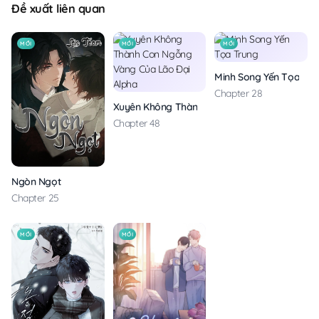
Đề xuất liên quan
MỚI
MỚI
MỚI
Minh Song Yến Tọa Tru
Chapter 28
Xuyên Không Thành Con Ngỗng Vàng Của Lão
Chapter 48
Ngòn Ngọt
Chapter 25
MỚI
MỚI