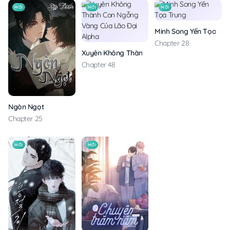
MỚI
MỚI
MỚI
Minh Song Yến Tọa Tru
Chapter 28
Xuyên Không Thành Con Ngỗng Vàng Của Lão
Chapter 48
Ngòn Ngọt
Chapter 25
MỚI
MỚI