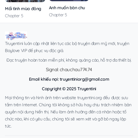
Anh muốn bàn chuyện trăm năm với em
Mối tình mùa đông
Chapter 5
Chapter 5
Truyentini luôn cập nhật liên tục các bộ truyện đam mỹ mới, truyện
Boylove VIP để phục vụ độc giả.
Đọc truyện hoàn toàn miễn phí, không quảng cáo, hỗ trợ đa thiết bị.
Signal: chauchau774.74
Email khiếu nại:
truyentiniorg@gmail.com
Copyright © 2025 Truyentini
Mọi thông tin và hình ảnh trên website truyentini.org đều được sưu
tầm trên Internet. Chúng tôi không sở hữu hay chịu trách nhiệm bản
quyền nội dung hiển thị. Nếu làm ảnh hưởng đến cá nhân hoặc tổ
chức nào, khi có yêu cầu, chúng tôi sẽ xem xét và gỡ bỏ ngay lập
tức.