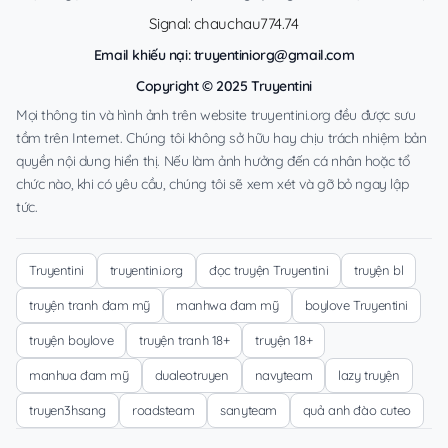
Signal: chauchau774.74
Email khiếu nại:
truyentiniorg@gmail.com
Copyright © 2025 Truyentini
Mọi thông tin và hình ảnh trên website truyentini.org đều được sưu
tầm trên Internet. Chúng tôi không sở hữu hay chịu trách nhiệm bản
quyền nội dung hiển thị. Nếu làm ảnh hưởng đến cá nhân hoặc tổ
chức nào, khi có yêu cầu, chúng tôi sẽ xem xét và gỡ bỏ ngay lập
tức.
Truyentini
truyentini.org
đọc truyện Truyentini
truyện bl
truyện tranh đam mỹ
manhwa đam mỹ
boylove Truyentini
truyện boylove
truyện tranh 18+
truyện 18+
manhua đam mỹ
dualeotruyen
navyteam
lazy truyện
truyen3hsang
roadsteam
sanyteam
quả anh đào cuteo