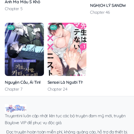
Anh Ma Máu S Không Cho Tôi Ngủ Yên
NGHỊCH LÝ SANDWICH
Chapter 5
Chapter 46
MỚI
MỚI
Nguyện Cầu, Ái Tình, Tai Ương
Sensei Là Người Thích Chơi Mông
Chapter 7
Chapter 24
Truyentini luôn cập nhật liên tục các bộ truyện đam mỹ mới, truyện
Boylove VIP để phục vụ độc giả.
Đọc truyện hoàn toàn miễn phí, không quảng cáo, hỗ trợ đa thiết bị.