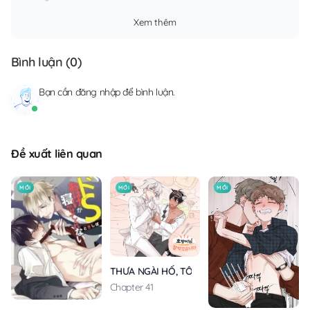
Xem thêm
Bình luận (
0
)
Bạn cần
đăng nhập
để bình luận.
Đề xuất liên quan
MỚI
MỚI
MỚI
THƯA NGÀI HỔ, TÔI ĐÃ ĂN RẤT NGON MIỆNG
Chapter 41