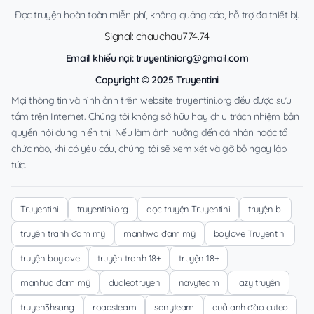
Đọc truyện hoàn toàn miễn phí, không quảng cáo, hỗ trợ đa thiết bị.
Signal: chauchau774.74
Email khiếu nại:
truyentiniorg@gmail.com
Copyright © 2025 Truyentini
Mọi thông tin và hình ảnh trên website truyentini.org đều được sưu
tầm trên Internet. Chúng tôi không sở hữu hay chịu trách nhiệm bản
quyền nội dung hiển thị. Nếu làm ảnh hưởng đến cá nhân hoặc tổ
chức nào, khi có yêu cầu, chúng tôi sẽ xem xét và gỡ bỏ ngay lập
tức.
Truyentini
truyentini.org
đọc truyện Truyentini
truyện bl
truyện tranh đam mỹ
manhwa đam mỹ
boylove Truyentini
truyện boylove
truyện tranh 18+
truyện 18+
manhua đam mỹ
dualeotruyen
navyteam
lazy truyện
truyen3hsang
roadsteam
sanyteam
quả anh đào cuteo