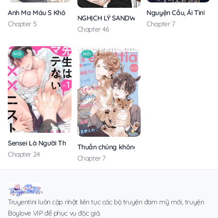
Anh Ma Máu S Không Cho Tôi Ngủ Yên
Nguyện Cầu, Ái Tình, T
NGHỊCH LÝ SANDWICH
Chapter 5
Chapter 7
Chapter 46
MỚI
MỚI
Sensei Là Người Thích Chơi Mông
Thuần chủng không rung động
Chapter 24
Chapter 7
Truyentini luôn cập nhật liên tục các bộ truyện đam mỹ mới, truyện
Boylove VIP để phục vụ độc giả.