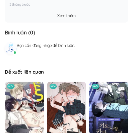
3 tháng trước
Xem thêm
Bình luận (
0
)
Bạn cần
đăng nhập
để bình luận.
Đề xuất liên quan
MỚI
MỚI
MỚI