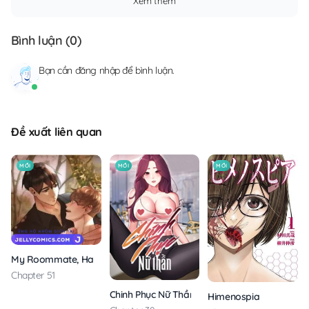
Xem thêm
Bình luận (
0
)
Bạn cần
đăng nhập
để bình luận.
Đề xuất liên quan
MỚI
MỚI
MỚI
My Roommate, Handsome Senior
Chapter 51
Chinh Phục Nữ Thần
Himenospia