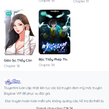
Chapter 38
Chapter 31
MỚI
MỚI
Bậc Thầy Phép Thuật Ở Thế Giới Võ Lâm
Giáo Sư, Thầy Còn Chờ Chi Nữa
Chapter 38
Chapter 38
Truyentini luôn cập nhật liên tục các bộ truyện đam mỹ mới, truyện
Boylove VIP để phục vụ độc giả.
Đọc truyện hoàn toàn miễn phí, không quảng cáo, hỗ trợ đa thiết bị.
Signal: chauchau774.74