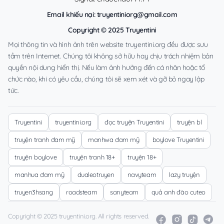
Email khiếu nại:
truyentiniorg@gmail.com
Copyright © 2025 Truyentini
Mọi thông tin và hình ảnh trên website truyentini.org đều được sưu
tầm trên Internet. Chúng tôi không sở hữu hay chịu trách nhiệm bản
quyền nội dung hiển thị. Nếu làm ảnh hưởng đến cá nhân hoặc tổ
chức nào, khi có yêu cầu, chúng tôi sẽ xem xét và gỡ bỏ ngay lập
tức.
Truyentini
truyentini.org
đọc truyện Truyentini
truyện bl
truyện tranh đam mỹ
manhwa đam mỹ
boylove Truyentini
truyện boylove
truyện tranh 18+
truyện 18+
manhua đam mỹ
dualeotruyen
navyteam
lazy truyện
truyen3hsang
roadsteam
sanyteam
quả anh đào cuteo
Copyright © 2025 truyentini.org. All rights reserved.