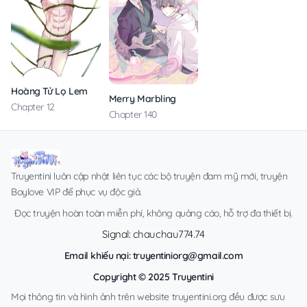
Hoàng Tử Lọ Lem
Merry Marbling
Chapter 12
Chapter 140
Truyentini luôn cập nhật liên tục các bộ truyện đam mỹ mới, truyện
Boylove VIP để phục vụ độc giả.
Đọc truyện hoàn toàn miễn phí, không quảng cáo, hỗ trợ đa thiết bị.
Signal: chauchau774.74
Email khiếu nại:
truyentiniorg@gmail.com
Copyright © 2025 Truyentini
Mọi thông tin và hình ảnh trên website truyentini.org đều được sưu