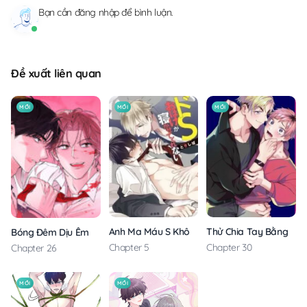
Bạn cần
đăng nhập
để bình luận.
Đề xuất liên quan
MỚI
MỚI
MỚI
Anh Ma Máu S Không Cho Tôi Ngủ Yên
Thử Chia Tay Bằng Các
Bóng Đêm Dịu Êm
Chapter 5
Chapter 30
Chapter 26
MỚI
MỚI