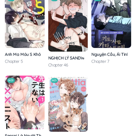
Anh Ma Máu S Không Cho Tôi Ngủ Yên
Nguyện Cầu, Ái Tình, T
NGHỊCH LÝ SANDWICH
Chapter 5
Chapter 7
Chapter 46
MỚI
MỚI
Sensei Là Người Thích Chơi Mông