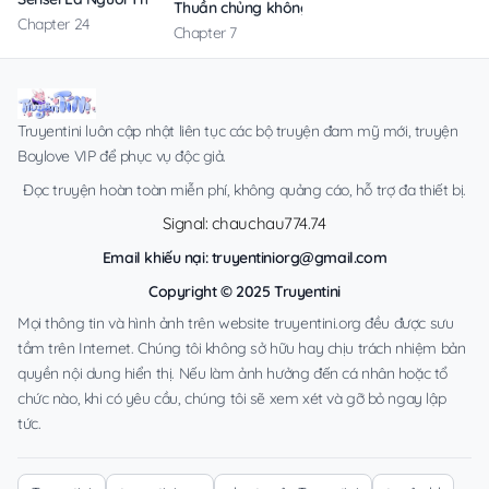
Thuần chủng không rung động
Chapter 24
Chapter 7
Truyentini luôn cập nhật liên tục các bộ truyện đam mỹ mới, truyện
Boylove VIP để phục vụ độc giả.
Đọc truyện hoàn toàn miễn phí, không quảng cáo, hỗ trợ đa thiết bị.
Signal: chauchau774.74
Email khiếu nại:
truyentiniorg@gmail.com
Copyright © 2025 Truyentini
Mọi thông tin và hình ảnh trên website truyentini.org đều được sưu
tầm trên Internet. Chúng tôi không sở hữu hay chịu trách nhiệm bản
quyền nội dung hiển thị. Nếu làm ảnh hưởng đến cá nhân hoặc tổ
chức nào, khi có yêu cầu, chúng tôi sẽ xem xét và gỡ bỏ ngay lập
tức.