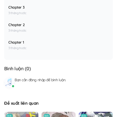
Chapter 3
3 tháng trước
Chapter 2
3 tháng trước
Chapter 1
3 tháng trước
Bình luận (
0
)
Bạn cần
đăng nhập
để bình luận.
Đề xuất liên quan
MỚI
MỚI
MỚI