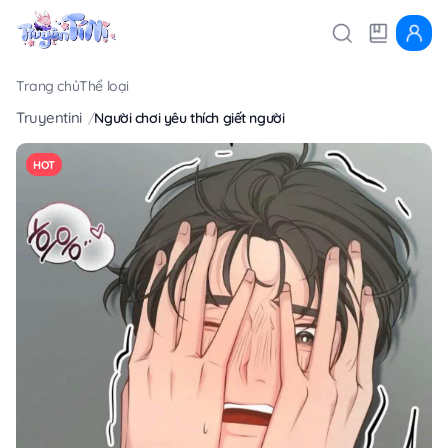
Trang chủ
Thể loại
Truyentini
Người chơi yêu thích giết người
HOT