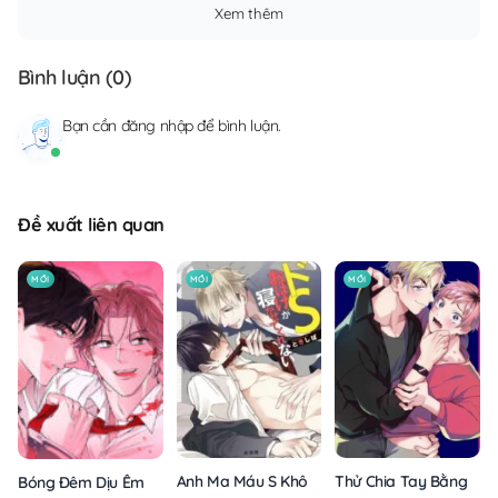
Xem thêm
Bình luận (
0
)
Bạn cần
đăng nhập
để bình luận.
Đề xuất liên quan
MỚI
MỚI
MỚI
Anh Ma Máu S Không Cho Tôi Ngủ Yên
Thử Chia Tay Bằng Các
Bóng Đêm Dịu Êm