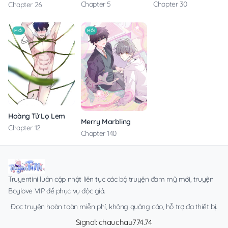
Chapter 5
Chapter 30
Chapter 26
MỚI
MỚI
Hoàng Tử Lọ Lem
Merry Marbling
Chapter 12
Chapter 140
Truyentini luôn cập nhật liên tục các bộ truyện đam mỹ mới, truyện
Boylove VIP để phục vụ độc giả.
Đọc truyện hoàn toàn miễn phí, không quảng cáo, hỗ trợ đa thiết bị.
Signal: chauchau774.74