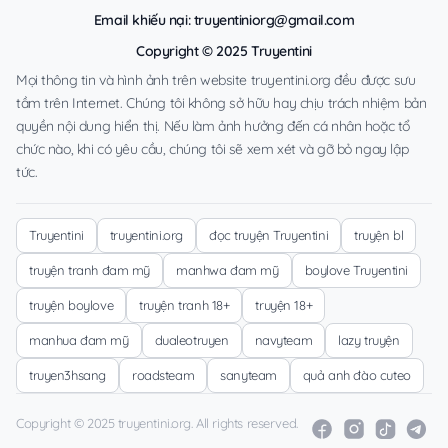
Email khiếu nại:
truyentiniorg@gmail.com
Copyright © 2025 Truyentini
Mọi thông tin và hình ảnh trên website truyentini.org đều được sưu
tầm trên Internet. Chúng tôi không sở hữu hay chịu trách nhiệm bản
quyền nội dung hiển thị. Nếu làm ảnh hưởng đến cá nhân hoặc tổ
chức nào, khi có yêu cầu, chúng tôi sẽ xem xét và gỡ bỏ ngay lập
tức.
Truyentini
truyentini.org
đọc truyện Truyentini
truyện bl
truyện tranh đam mỹ
manhwa đam mỹ
boylove Truyentini
truyện boylove
truyện tranh 18+
truyện 18+
manhua đam mỹ
dualeotruyen
navyteam
lazy truyện
truyen3hsang
roadsteam
sanyteam
quả anh đào cuteo
Copyright © 2025 truyentini.org. All rights reserved.