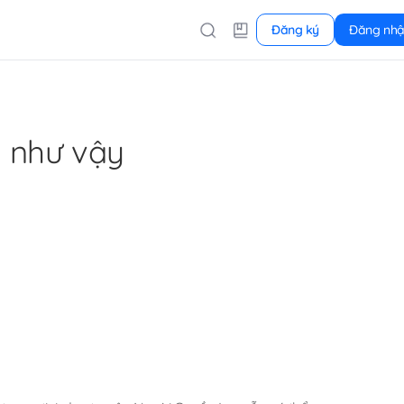
Đăng ký
Đăng nh
 như vậy