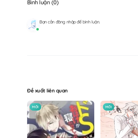
Bình luận (
0
)
Bạn cần
đăng nhập
để bình luận.
Đề xuất liên quan
MỚI
MỚI