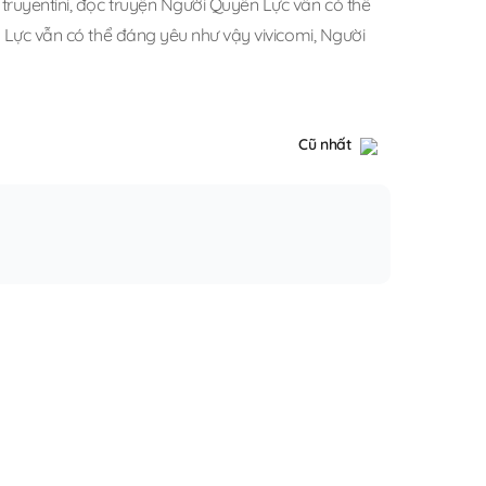
ruyentini
,
đọc truyện Người Quyền Lực vẫn có thể
Lực vẫn có thể đáng yêu như vậy vivicomi
,
Người
Cũ nhất