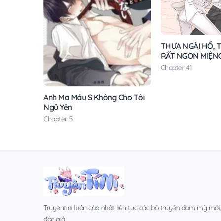
THƯA NGÀI HỔ, T
RẤT NGON MIỆN
Chapter 41
Anh Ma Máu S Không Cho Tôi
Ngủ Yên
Chapter 5
Truyentini luôn cập nhật liên tục các bộ truyện đam mỹ mới
độc giả.