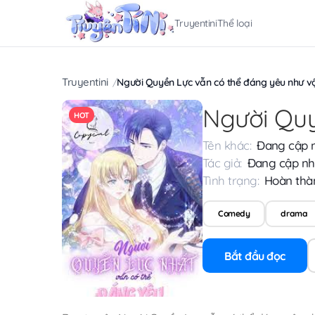
Truyentini
Thể loại
Truyentini
Người Quyền Lực vẫn có thể đáng yêu như v
Người Quy
HOT
Tên khác:
Đang cập 
Tác giả:
Đang cập nh
Tình trạng:
Hoàn thà
Comedy
drama
Bắt đầu đọc