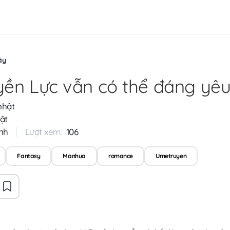
ậy
ền Lực vẫn có thể đáng yêu
nhật
ật
nh
Lượt xem:
106
Fantasy
Manhua
romance
Umetruyen