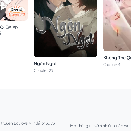
ÔI ĐÃ ĂN
G
Không Thể Q
Ngòn Ngọt
Chapter 4
Chapter 25
, truyện Boylove VIP để phục vụ
Mọi thông tin và hình ảnh trên web