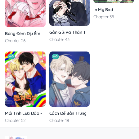
In My Bad
Chapter 35
Gần Gũi Và Thân Thương
Bóng Đêm Dịu Êm
Chapter 43
Chapter 26
MỚI
MỚI
Mối Tình Lừa Đảo – Không Che
Cách Để Bắn Trúng Đích
Chapter 52
Chapter 18