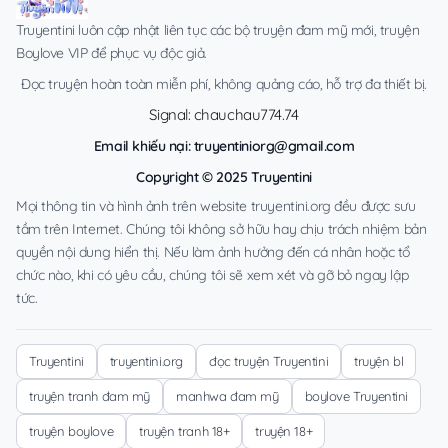
Truyentini luôn cập nhật liên tục các bộ truyện đam mỹ mới, truyện
Boylove VIP để phục vụ độc giả.
Đọc truyện hoàn toàn miễn phí, không quảng cáo, hỗ trợ đa thiết bị.
Signal: chauchau774.74
Email khiếu nại:
truyentiniorg@gmail.com
Copyright © 2025 Truyentini
Mọi thông tin và hình ảnh trên website truyentini.org đều được sưu
tầm trên Internet. Chúng tôi không sở hữu hay chịu trách nhiệm bản
quyền nội dung hiển thị. Nếu làm ảnh hưởng đến cá nhân hoặc tổ
chức nào, khi có yêu cầu, chúng tôi sẽ xem xét và gỡ bỏ ngay lập
tức.
Truyentini
truyentini.org
đọc truyện Truyentini
truyện bl
truyện tranh đam mỹ
manhwa đam mỹ
boylove Truyentini
truyện boylove
truyện tranh 18+
truyện 18+