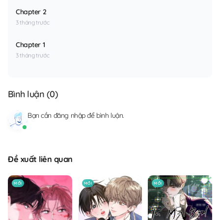
Chapter 2
3 tháng trước
Chapter 1
3 tháng trước
Bình luận (
0
)
Bạn cần
đăng nhập
để bình luận.
Đề xuất liên quan
MỚI
MỚI
MỚI