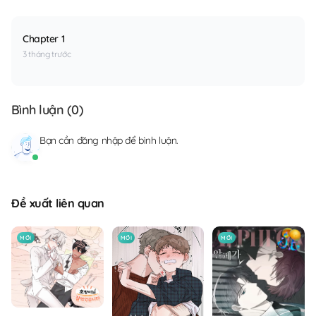
Chapter 1
3 tháng trước
Bình luận (
0
)
Bạn cần
đăng nhập
để bình luận.
Đề xuất liên quan
MỚI
MỚI
MỚI