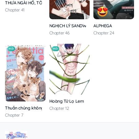
THƯA NGÀI HỔ, TÔI ĐÃ ĂN RẤT NGON MIỆNG
Chapter 41
ALPHEGA
NGHỊCH LÝ SANDWICH
Chapter 24
Chapter 46
MỚI
MỚI
Hoàng Tử Lọ Lem
Thuần chủng không rung động
Chapter 12
Chapter 7