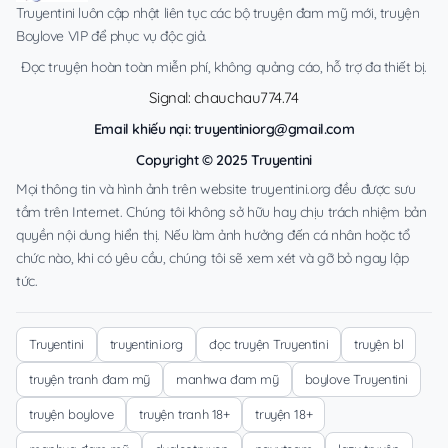
Truyentini luôn cập nhật liên tục các bộ truyện đam mỹ mới, truyện
Boylove VIP để phục vụ độc giả.
Đọc truyện hoàn toàn miễn phí, không quảng cáo, hỗ trợ đa thiết bị.
Signal: chauchau774.74
Email khiếu nại:
truyentiniorg@gmail.com
Copyright © 2025 Truyentini
Mọi thông tin và hình ảnh trên website truyentini.org đều được sưu
tầm trên Internet. Chúng tôi không sở hữu hay chịu trách nhiệm bản
quyền nội dung hiển thị. Nếu làm ảnh hưởng đến cá nhân hoặc tổ
chức nào, khi có yêu cầu, chúng tôi sẽ xem xét và gỡ bỏ ngay lập
tức.
Truyentini
truyentini.org
đọc truyện Truyentini
truyện bl
truyện tranh đam mỹ
manhwa đam mỹ
boylove Truyentini
truyện boylove
truyện tranh 18+
truyện 18+