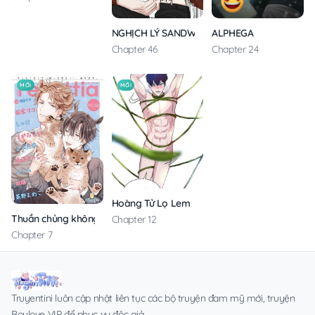
ALPHEGA
NGHỊCH LÝ SANDWICH
Chapter 24
Chapter 46
MỚI
MỚI
Hoàng Tử Lọ Lem
Thuần chủng không rung động
Chapter 12
Chapter 7
Truyentini luôn cập nhật liên tục các bộ truyện đam mỹ mới, truyện
Boylove VIP để phục vụ độc giả.