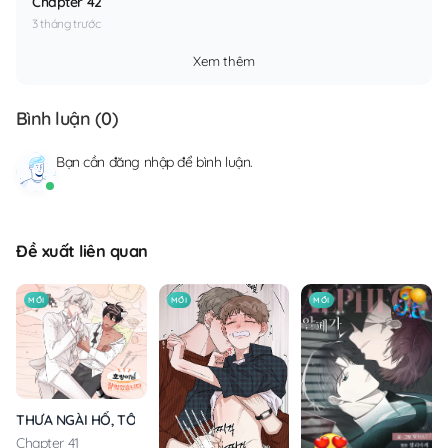
Chapter 42
3 tháng trước
Xem thêm
Bình luận (
0
)
Bạn cần
đăng nhập
để bình luận.
Đề xuất liên quan
MỚI
MỚI
MỚI
THƯA NGÀI HỔ, TÔI ĐÃ ĂN RẤT NGON MIỆNG
Chapter 41