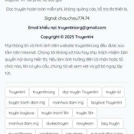
Đọc truyện hoàn toàn miễn phí, không quảng cáo, hỗ trợ đa thiết bị.
Signal: chauchau774.74
Email khiếu nại:
truyentiniorg@gmail.com
Copyright © 2025 Truyentini
Mọi thông tin và hình ảnh trên website truyentini.org đều được sưu
tầm trên Internet. Chúng tôi không sở hữu hay chịu trách nhiệm bản
quyền nội dung hiển thị. Nếu làm ảnh hưởng đến cá nhân hoặc tổ
chức nào, khi có yêu cầu, chúng tôi sẽ xem xét và gỡ bỏ ngay lập
tức.
Truyentini
truyentini.org
đọc truyện Truyentini
truyện bl
truyện tranh đam mỹ
manhwa đam mỹ
boylove Truyentini
truyện boylove
truyện tranh 18+
truyện 18+
manhua đam mỹ
dualeotruyen
navyteam
lazy truyện
truyen3hsang
roadsteam
sanyteam
quả anh đào cuteo