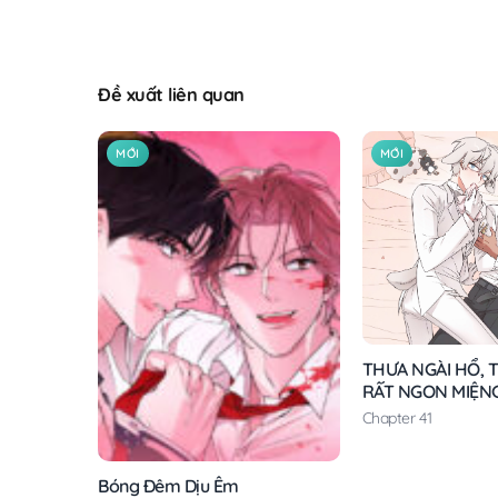
Đề xuất liên quan
MỚI
MỚI
THƯA NGÀI HỔ, T
RẤT NGON MIỆN
Chapter 41
Bóng Đêm Dịu Êm