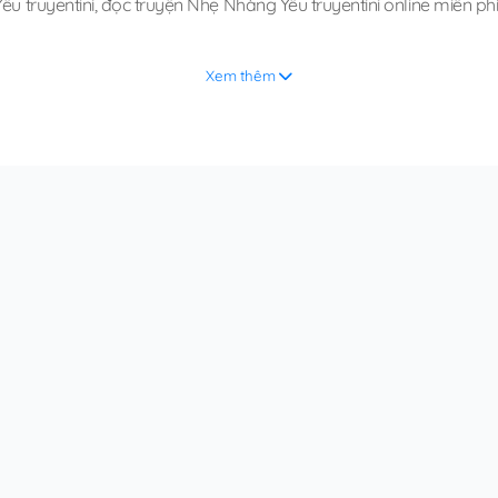
u truyentini
,
đọc truyện Nhẹ Nhàng Yêu truyentini online miễn ph
Xem thêm