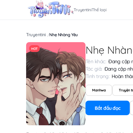
Truyentini
Thể loại
Truyentini
Nhẹ Nhàng Yêu
Nhẹ Nhàn
HOT
Tên khác:
Đang cập 
Tác giả:
Đang cập nh
Tình trạng:
Hoàn thà
Manhwa
Truyện 
Bắt đầu đọc