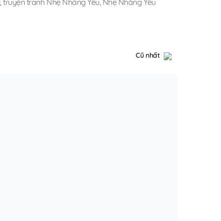
í
,
truyện tranh Nhẹ Nhàng Yêu
,
Nhẹ Nhàng Yêu
Cũ nhất