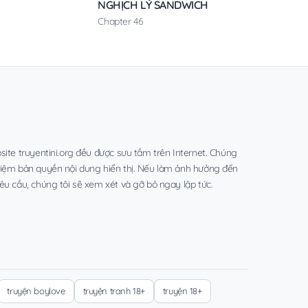
NGHỊCH LÝ SANDWICH
Chapter 46
site truyentini.org đều được sưu tầm trên Internet. Chúng
hiệm bản quyền nội dung hiển thị. Nếu làm ảnh hưởng đến
êu cầu, chúng tôi sẽ xem xét và gỡ bỏ ngay lập tức.
truyện boylove
truyện tranh 18+
truyện 18+