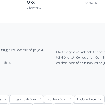
Orca
Chapter 145
Chapter 31
, truyện Boylove VIP để phục vụ
Mọi thông tin và hình ảnh trên web
tôi không sở hữu hay chịu trách n
hiết bị.
cá nhân hoặc tổ chức nào, khi có y
yện bl
truyện tranh đam mỹ
manhwa đam mỹ
boylove Truyentini