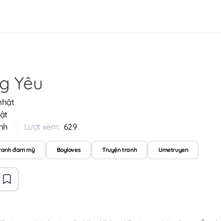
g Yêu
nhật
ật
nh
Lượt xem:
629
tranh đam mỹ
Boyloves
Truyện tranh
Umetruyen