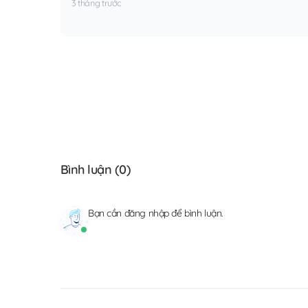
3 tháng trước
Bình luận (
0
)
Bạn cần
đăng nhập
để bình luận.