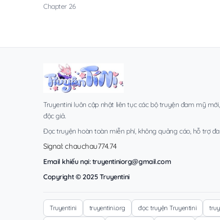
Chapter 26
Truyentini luôn cập nhật liên tục các bộ truyện đam mỹ mới
độc giả.
Đọc truyện hoàn toàn miễn phí, không quảng cáo, hỗ trợ đa t
Signal: chauchau774.74
Email khiếu nại:
truyentiniorg@gmail.com
Copyright © 2025 Truyentini
Truyentini
truyentini.org
đọc truyện Truyentini
tru