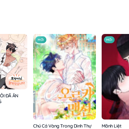
MỚI
MỚI
ÔI ĐÃ ĂN
G
Chú Cá Vàng Trong Dinh Thự
Mãnh Liệt