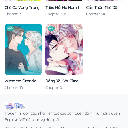
Triệu Hồi Hủ Nam Đến Thế Giới Khác
Chú Cá Vàng Trong Dinh Thự Orca
Cẩn Thận Thú Dữ
Chapter 207
Chapter 31
Chapter 34
MỚI
MỚI
Winsome Oranda
Đáng Yêu Vô Cùng
Chapter 16
Chapter 55
Truyentini luôn cập nhật liên tục các bộ truyện đam mỹ mới, truyện
Boylove VIP để phục vụ độc giả.