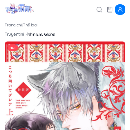
Trang chủ
Thể loại
Truyentini
Nhìn Em, Glare!
HOT