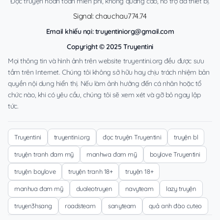
Đọc truyện hoàn toàn miễn phí, không quảng cáo, hỗ trợ đa thiết bị.
Signal: chauchau774.74
Email khiếu nại:
truyentiniorg@gmail.com
Copyright © 2025 Truyentini
Mọi thông tin và hình ảnh trên website truyentini.org đều được sưu
tầm trên Internet. Chúng tôi không sở hữu hay chịu trách nhiệm bản
quyền nội dung hiển thị. Nếu làm ảnh hưởng đến cá nhân hoặc tổ
chức nào, khi có yêu cầu, chúng tôi sẽ xem xét và gỡ bỏ ngay lập
tức.
Truyentini
truyentini.org
đọc truyện Truyentini
truyện bl
truyện tranh đam mỹ
manhwa đam mỹ
boylove Truyentini
truyện boylove
truyện tranh 18+
truyện 18+
manhua đam mỹ
dualeotruyen
navyteam
lazy truyện
truyen3hsang
roadsteam
sanyteam
quả anh đào cuteo