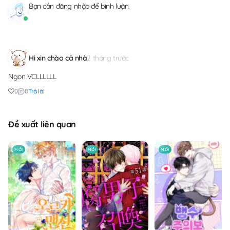
Bạn cần
đăng nhập
để bình luận.
Hi xin chào cả nhà
2 tháng trước
Ngon VCLLLLLL
0
0
Trả lời
Đề xuất liên quan
MỚI
MỚI
MỚI