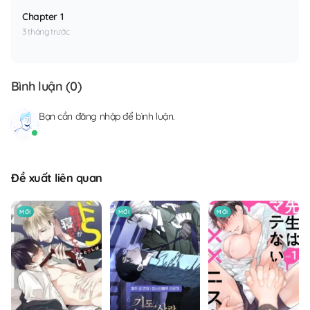
Chapter 1
3 tháng trước
Bình luận (
0
)
Bạn cần
đăng nhập
để bình luận.
Đề xuất liên quan
MỚI
MỚI
MỚI