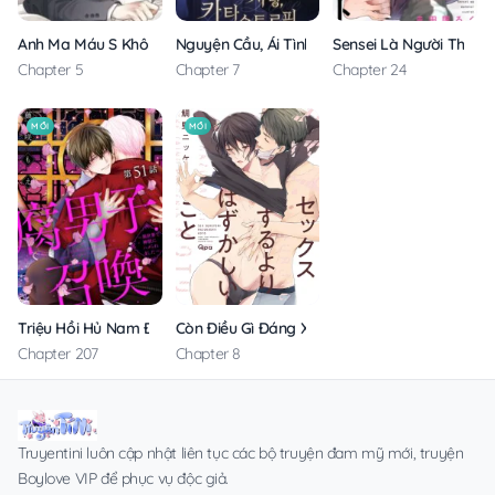
Anh Ma Máu S Không Cho Tôi Ngủ Yên
Nguyện Cầu, Ái Tình, Tai Ương
Sensei Là Người Thích
Chapter 5
Chapter 7
Chapter 24
MỚI
MỚI
Triệu Hồi Hủ Nam Đến Thế Giới Khác
Còn Điều Gì Đáng Xấu Hổ Hơn Sex?
Chapter 207
Chapter 8
Truyentini luôn cập nhật liên tục các bộ truyện đam mỹ mới, truyện
Boylove VIP để phục vụ độc giả.