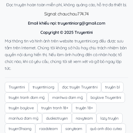
Đọc truyện hoàn toàn miễn phí, không quảng cáo, hỗ trợ đa thiết bị.
Signal: chauchau774.74
Email khiếu nại:
truyentiniorg@gmail.com
Copyright © 2025 Truyentini
Mọi thông tin và hình ảnh trên website truyentini.org đều được sưu
tầm trên Internet. Chúng tôi không sở hữu hay chịu trách nhiệm bản
quyền nội dung hiển thị. Nếu làm ảnh hưởng đến cá nhân hoặc tổ
chức nào, khi có yêu cầu, chúng tôi sẽ xem xét và gỡ bỏ ngay lập
tức.
Truyentini
truyentini.org
đọc truyện Truyentini
truyện bl
truyện tranh đam mỹ
manhwa đam mỹ
boylove Truyentini
truyện boylove
truyện tranh 18+
truyện 18+
manhua đam mỹ
dualeotruyen
navyteam
lazy truyện
truyen3hsang
roadsteam
sanyteam
quả anh đào cuteo